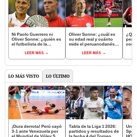
Ni Paolo Guerrero ni
Oliver Sonne: ¿cuál es
¿Quié
Oliver Sonne: ¿quién es
su edad real y cuánto
peru
el futbolista de la
mide el peruanodanés
conve
selección peruana con
qué jugará para la
'trad
LEER MÁS
LEER MÁS
mayor valor de
Bicolor?
Sonne
mercado?
LO MÁS VISTO
LO ÚLTIMO
¡Dura derrota! Perú cayó
Tabla de la Liga 1 2026:
Unive
3-1 ante Venezuela por
partidos y resultados de
Sport
el Mundial de Vóley Sub
la fecha 4 del Torneo
HOY: 