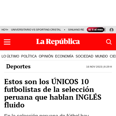
HOY
UNIVERSITARIO VS SPORTING CRISTAL
SINUANO RESULTADOS HOY
CA
LO ÚLTIMO
POLÍTICA
OPINIÓN
ECONOMÍA
SOCIEDAD
MUNDO
CIE
Deportes
16 Nov 2023 | 8:29 h
Estos son los ÚNICOS 10
futbolistas de la selección
peruana que hablan INGLÉS
fluido