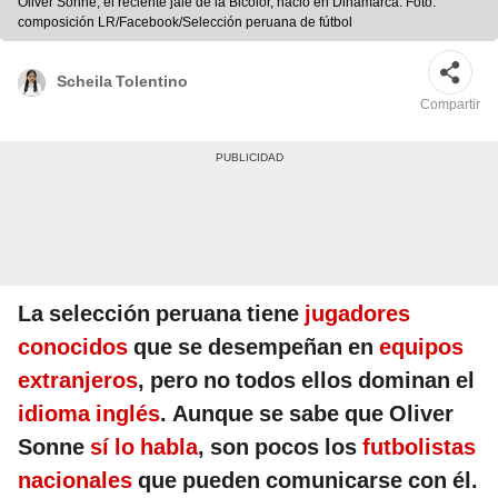
Oliver Sonne, el reciente jale de la Bicolor, nació en Dinamarca. Foto:
composición LR/Facebook/Selección peruana de fútbol
Scheila Tolentino
Compartir
La selección peruana tiene
jugadores
conocidos
que se desempeñan en
equipos
extranjeros
, pero no todos ellos dominan el
idioma inglés
. Aunque se sabe que Oliver
Sonne
sí lo habla
, son pocos los
futbolistas
nacionales
que pueden comunicarse con él.