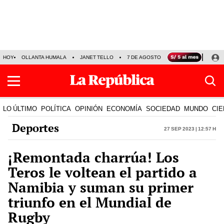
HOY
OLLANTA HUMALA
JANET TELLO
7 DE AGOSTO
TINKA RESULTADOS
LO ÚLTIMO
POLÍTICA
OPINIÓN
ECONOMÍA
SOCIEDAD
MUNDO
CIE
Deportes
27 Sep 2023 | 12:57 h
¡Remontada charrúa! Los
Teros le voltean el partido a
Namibia y suman su primer
triunfo en el Mundial de
Rugby