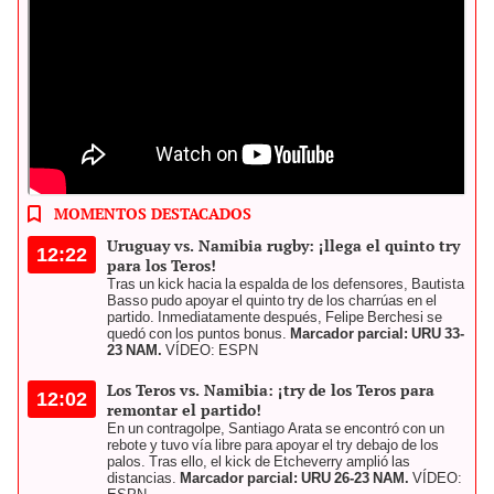
Revisa cómo quedaron los Teros vs. Namibia. Foto: composición
LR/AFP
MOMENTOS DESTACADOS
Uruguay vs. Namibia rugby: ¡llega el quinto try
12:22
para los Teros!
Tras un kick hacia la espalda de los defensores, Bautista
Basso pudo apoyar el quinto try de los charrúas en el
partido. Inmediatamente después, Felipe Berchesi se
quedó con los puntos bonus.
Marcador parcial: URU 33-
23 NAM.
VÍDEO: ESPN
Los Teros vs. Namibia: ¡try de los Teros para
12:02
remontar el partido!
En un contragolpe, Santiago Arata se encontró con un
rebote y tuvo vía libre para apoyar el try debajo de los
palos. Tras ello, el kick de Etcheverry amplió las
distancias.
Marcador parcial: URU 26-23 NAM.
VÍDEO: