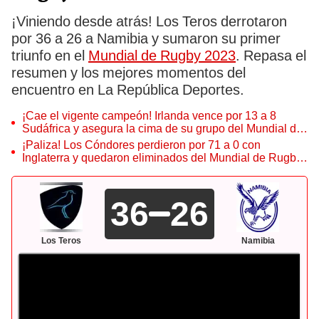
¡Viniendo desde atrás! Los Teros derrotaron
por 36 a 26 a Namibia y sumaron su primer
triunfo en el
Mundial de Rugby 2023
. Repasa el
resumen y los mejores momentos del
encuentro en La República Deportes.
¡Cae el vigente campeón! Irlanda vence por 13 a 8
Sudáfrica y asegura la cima de su grupo del Mundial de
Rugby
¡Paliza! Los Cóndores perdieron por 71 a 0 con
Inglaterra y quedaron eliminados del Mundial de Rugby
2023
36
26
Los Teros
Namibia