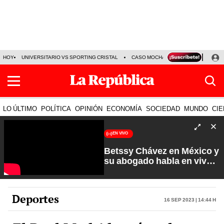
HOY
UNIVERSITARIO VS SPORTING CRISTAL
CASO MOCHASUELDOS
MIGUEL
LO ÚLTIMO
POLÍTICA
OPINIÓN
ECONOMÍA
SOCIEDAD
MUNDO
CIE
EN VIVO
Betssy Chávez en México y
su abogado habla en vivo |
Que No Se Te Olvide con
Carlos Cornejo
Deportes
16 Sep 2023 | 14:44 h