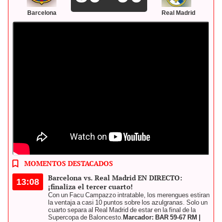
Barcelona
Real Madrid
Revive el minuto a minuto de la semifinal entre Barcelona vs. Real
Madrid EN DIRECTO. Foto: composición LR/Real Madrid
MOMENTOS DESTACADOS
Barcelona vs. Real Madrid EN DIRECTO:
13:08
¡finaliza el tercer cuarto!
Con un Facu Campazzo intratable, los merengues estiran
la ventaja a casi 10 puntos sobre los azulgranas. Solo un
cuarto separa al Real Madrid de estar en la final de la
Supercopa de Baloncesto.
Marcador: BAR 59-67 RM |