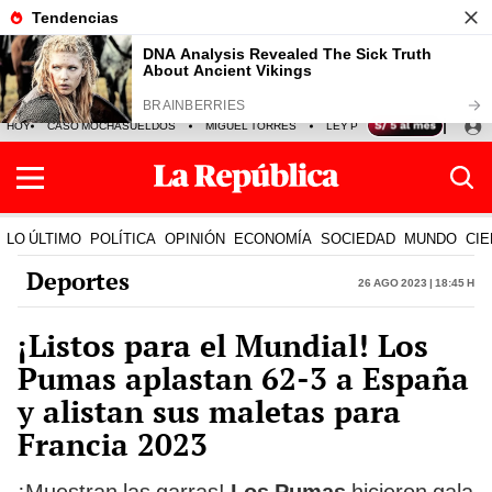
HOY
CASO MOCHASUELDOS
MIGUEL TORRES
LEY PULPÍN
PRECIO DEL
LO ÚLTIMO
POLÍTICA
OPINIÓN
ECONOMÍA
SOCIEDAD
MUNDO
CIE
Deportes
26 Ago 2023 | 18:45 h
¡Listos para el Mundial! Los
Pumas aplastan 62-3 a España
y alistan sus maletas para
Francia 2023