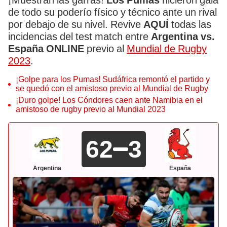
¡Muestran las garras!
Los Pumas
hicieron gala
de todo su poderío físico y técnico ante un rival
por debajo de su nivel. Revive
AQUÍ
todas las
incidencias del test match entre
Argentina vs.
España ONLINE
previo al
Mundial de Rugby
2023
.
¡Golpe para los Pumas! Sudáfrica remontó el partido y
se quedó con el amistoso previo al Mundial de Rugby
¡Duro golpe! Los Cóndores caen ante Namibia en el
amistoso de rugby previo al Mundial 2023
62
3
Argentina
España