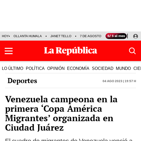
HOY
OLLANTA HUMALA
JANET TELLO
7 DE AGOSTO
TINKA RESULTADOS
LO ÚLTIMO
POLÍTICA
OPINIÓN
ECONOMÍA
SOCIEDAD
MUNDO
CIE
Deportes
04 Ago 2023 | 19:57 h
Venezuela campeona en la
primera ‘Copa América
Migrantes’ organizada en
Ciudad Juárez