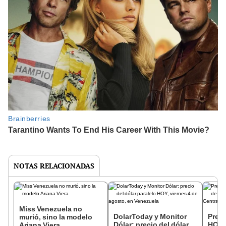
NOTAS RELACIONADAS
Miss Venezuela no
DolarToday y Monitor
Preci
murió, sino la modelo
Dólar: precio del dólar
HOY, 
Ariana Viera