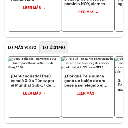
paralelo HOY, viernes 4
agost
LEER MÁS
de agosto, en Venezuela
segú
LEER MÁS
Vene
LO MÁS VISTO
LO ÚLTIMO
¡Debut soñado! Perú
¿Por qué Pelé nunca
Simon
venció 3-0 a Túnez por
ganó un balón de oro
Perú
el Mundial Sub-17 de
pese a ser elegido el
mara
Vóley 2026
mejor jugador del siglo
LEER MÁS
LEER MÁS
"Est
XX por la FIFA?
lo he
país"