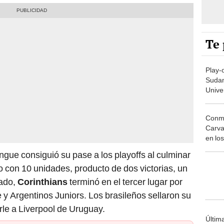
Te 
Play-
Sudam
Univer
empar
Conme
Carva
en los
Suda
ue consiguió su pase a los playoffs al culminar
 con 10 unidades, producto de dos victorias, un
lado,
Corinthians
terminó en el tercer lugar por
 y Argentinos Juniors. Los brasileños sellaron su
rle a Liverpool de Uruguay.
Últim