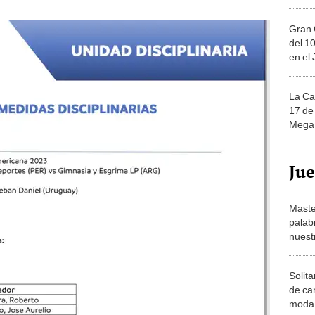
Gran 
del 10
en el
La Ca
17 de 
Mega 
Ju
Maste
palab
nuest
Solita
de ca
moda.