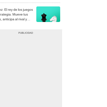
stra tu habilidad.
z: El rey de los juegos
trategia. Mueve tus
, anticipa al rival y
gue el jaque mate.