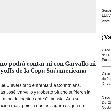
dónde
Senam
LLUV
provi
¡Va
Circo 
del 15
Parqu
 no podrá contar ni con Carvallo ni
Migue
ayoffs de la Copa Sudamericana
Circo
de Jul
Círcul
e Universitario enfrentará a Corinthians,
tas José Carvallo y Roberto Siucho sufrieron la
Circo
término del partido ante Gimnasia. Aún se
Del 2
nción más, pero lo que es seguro es que no
Costa