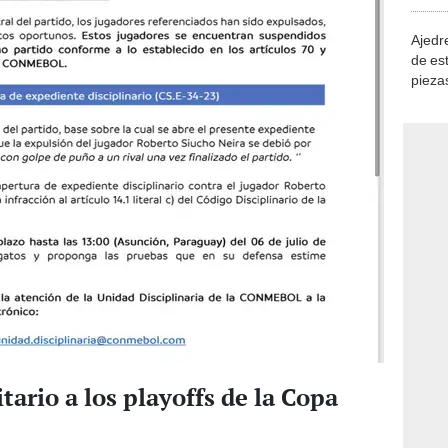
demue
Ajedre
de es
piezas
consi
ario a los playoffs de la Copa