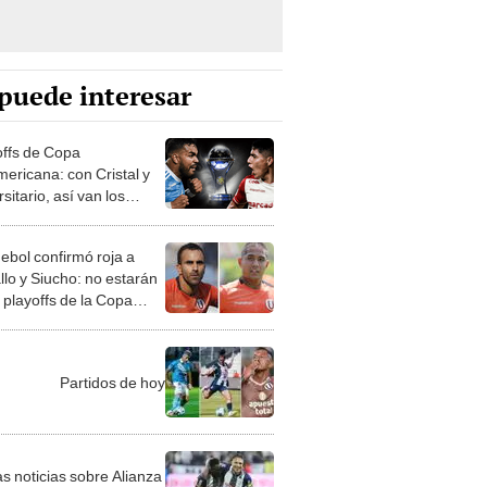
puede interesar
offs de Copa
ericana: con Cristal y
sitario, así van los
ejamientos
bol confirmó roja a
llo y Siucho: no estarán
 playoffs de la Copa
mericana
Partidos de hoy
as noticias sobre Alianza