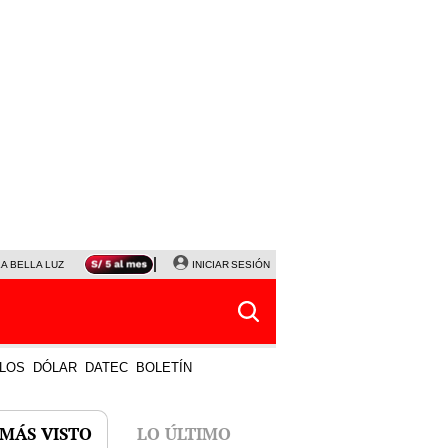
LA BELLA LUZ
MAGALY MEDINA
INICIAR SESIÓN
SINUANO RESULTADOS HOY
JANET TELLO
LOS
DÓLAR
DATEC
BOLETÍN
 MÁS VISTO
LO ÚLTIMO