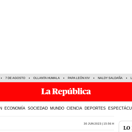
7 DE AGOSTO
OLLANTA HUMALA
PAPA LEÓN XIV
NALDY SALDAÑA
N
ECONOMÍA
SOCIEDAD
MUNDO
CIENCIA
DEPORTES
ESPECTÁCU
30 Jun 2023 | 15:56 h
LO