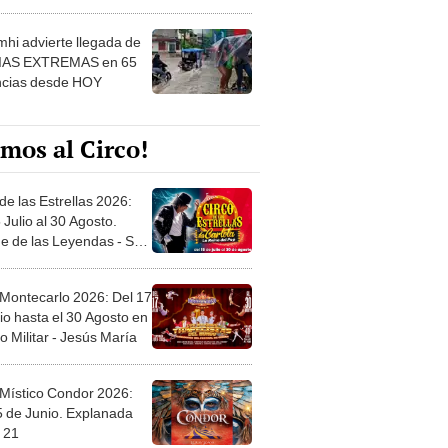
 ver
hi advierte llegada de
IAS EXTREMAS en 65
ncias desde HOY
mos al Circo!
de las Estrellas 2026:
 Julio al 30 Agosto.
e de las Leyendas - San
l
 Montecarlo 2026: Del 17
io hasta el 30 Agosto en
o Militar - Jesús María
 Místico Condor 2026:
5 de Junio. Explanada
 21