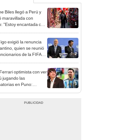
e Biles llegó a Perú y
 maravillada con
1
: "Estoy encantada con
rmoso que es este país"
Figo exigió la renuncia
fantino, quien se reunió
2
uncionarios de la FIFA
arruecos
Ferrari optimista con ver
ú jugando las
3
natorias en Puno:
ino que ganamos 3-0 a
tina"