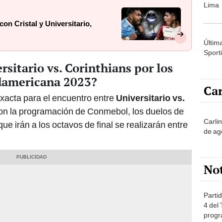
Lima
on Cristal y Universitario,
Últim
Sporti
sitario vs. Corinthians por los
udamericana 2023?
Car
acta para el encuentro entre
Universitario vs.
con la programación de Conmebol, los duelos de
Carli
 que irán a los octavos de final se realizarán entre
de ag
No
Partid
4 del
progr