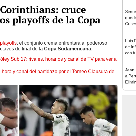
 Corinthians: cruce
Simon
os playoffs de la Copa
quedó
Cusco
lo he
Luis 
 playoffs
, el conjunto crema enfrentará al poderoso
de In
ctavos de final de la
Copa Sudamericana
.
con f
óley Sub 17: rivales, horarios y canal de TV para ver a
en M
Jean 
ía, hora y canal del partidazo por el Torneo Clausura de
a Per
Elimi
"Imag
Argen