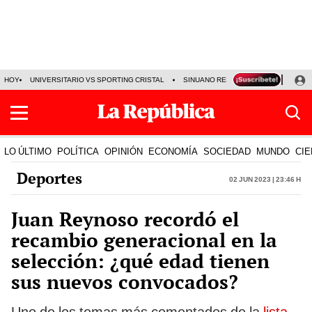
HOY
UNIVERSITARIO VS SPORTING CRISTAL
SINUANO RESULTADOS HOY
CA
LO ÚLTIMO
POLÍTICA
OPINIÓN
ECONOMÍA
SOCIEDAD
MUNDO
CIE
Deportes
02 Jun 2023 | 23:46 h
Juan Reynoso recordó el
recambio generacional en la
selección: ¿qué edad tienen
sus nuevos convocados?