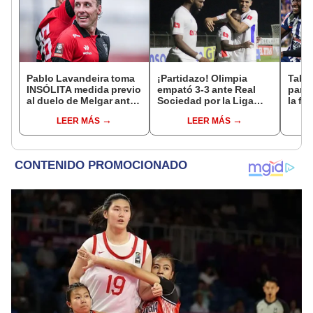
Pablo Lavandeira toma
¡Partidazo! Olimpia
Tabla
INSÓLITA medida previo
empató 3-3 ante Real
parti
al duelo de Melgar ante
Sociedad por la Liga
la fe
Cusco en el Torneo
Nacional de Honduras
Claus
LEER MÁS
LEER MÁS
Clausura
2023
del 