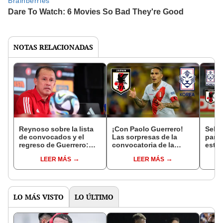
NOTAS RELACIONADAS
Reynoso sobre la lista
¡Con Paolo Guerrero!
Selec
de convocados y el
Las sorpresas de la
para 
regreso de Guerrero:
convocatoria de la
estos
"Es una ilusión que
selección peruana para
conv
LEER MÁS
LEER MÁS
vuelva a estar"
amistosos
Reyn
LO MÁS VISTO
LO ÚLTIMO