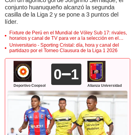
Con un agónico gol de Jorginho Sernaque, el
conjunto huanuqueño alcanzó la segunda
casilla de la Liga 2 y se pone a 3 puntos del
líder.
Fixture de Perú en el Mundial de Vóley Sub 17: rivales,
horarios y canal de TV para ver a la selección en el
torneo
Universitario - Sporting Cristal: día, hora y canal del
partidazo por el Torneo Clausura de la Liga 1 2026
0
1
Deportivo Coopsol
Alianza Universidad