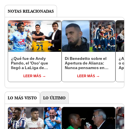
NOTAS RELACIONADAS
¿Qué fue de Andy
Di Benedetto sobre el
¿Ali
Pando, el 'Oso' que
Apertura de Alianza:
o ca
llegó a LaLiga de
Nunca pensamos en
Apert
España gracias a sus
ganarlo, no sales
regla
LEER MÁS
LEER MÁS
goles en Real
campeón de nada
Garcilaso?
LO MÁS VISTO
LO ÚLTIMO