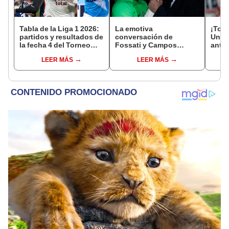
Tabla de la Liga 1 2026:
La emotiva
¡Todo
partidos y resultados de
conversación de
Unive
la fecha 4 del Torneo
Fossati y Campos
ante 
Clausura y posiciones
durante el apagón en
el e
LEER MÁS
LEER MÁS
del Acumulado
Matute tras el título de la
por e
'U'
de la