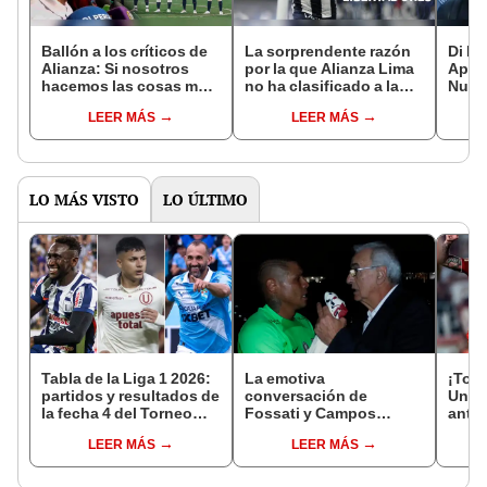
Ballón a los críticos de
La sorprendente razón
Di Be
Alianza: Si nosotros
por la que Alianza Lima
Apert
hacemos las cosas mal,
no ha clasificado a la
Nunc
¿cómo lo hacen los
Copa Libertadores 2024
ganar
LEER MÁS
LEER MÁS
demás?
camp
LO MÁS VISTO
LO ÚLTIMO
Tabla de la Liga 1 2026:
La emotiva
¡Todo
partidos y resultados de
conversación de
Unive
la fecha 4 del Torneo
Fossati y Campos
ante 
Clausura y posiciones
durante el apagón en
el e
LEER MÁS
LEER MÁS
del Acumulado
Matute tras el título de la
por e
'U'
de la