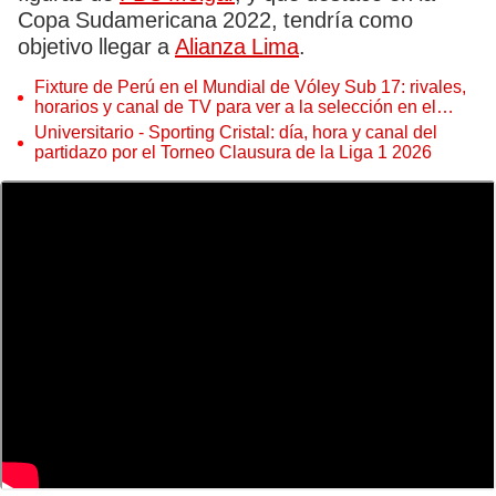
Copa Sudamericana 2022, tendría como
objetivo llegar a
Alianza Lima
.
Fixture de Perú en el Mundial de Vóley Sub 17: rivales,
horarios y canal de TV para ver a la selección en el
torneo
Universitario - Sporting Cristal: día, hora y canal del
partidazo por el Torneo Clausura de la Liga 1 2026
FBC Melgar no arrancó bien la Liga 1 2023. Foto: Archivo GLR