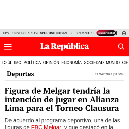
HOY
UNIVERSITARIO VS SPORTING CRISTAL
SINUANO RESULTADOS HOY
CA
LO ÚLTIMO
POLÍTICA
OPINIÓN
ECONOMÍA
SOCIEDAD
MUNDO
CIE
Deportes
31 May 2023 | 11:53 h
Figura de Melgar tendría la
intención de jugar en Alianza
Lima para el Torneo Clausura
De acuerdo al programa deportivo, una de las
figuras de
FBC Melgar
, y que destacó en la