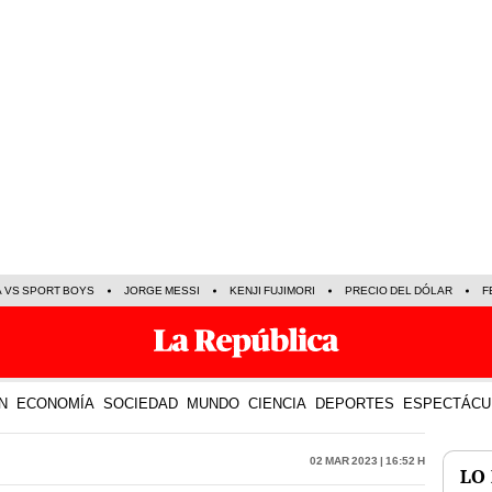
A VS SPORT BOYS
JORGE MESSI
KENJI FUJIMORI
PRECIO DEL DÓLAR
F
N
ECONOMÍA
SOCIEDAD
MUNDO
CIENCIA
DEPORTES
ESPECTÁCU
02 Mar 2023 | 16:52 h
LO