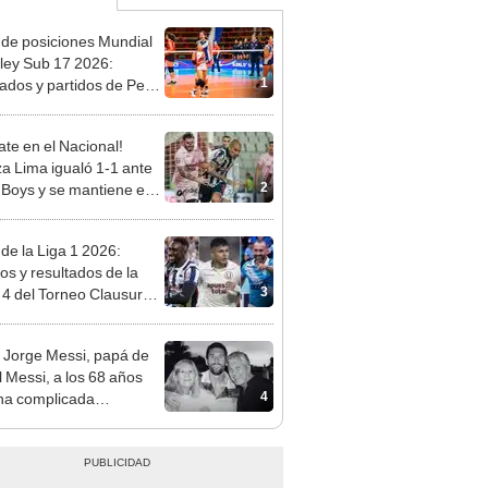
 de posiciones Mundial
ley Sub 17 2026:
1
tados y partidos de Perú
se de grupos
te en el Nacional!
za Lima igualó 1-1 ante
2
 Boys y se mantiene en
imer lugar del Torneo
ura 2026
 de la Liga 1 2026:
dos y resultados de la
3
 4 del Torneo Clausura y
iones del Acumulado
 Jorge Messi, papá de
l Messi, a los 68 años
4
na complicada
rmedad