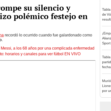
rompe su silencio y
Tabla
izo polémico festejo en
de Vó
resul
en fa
¡Empa
ina
recordó lo ocurrido cuando fue galardonado como
Alian
o
.
Sport
l Messi, a los 68 años por una complicada enfermedad
el pr
Claus
to: horarios y canales para ver fútbol EN VIVO
Tabla
parti
fecha
posic
Murió
Lione
por u
enfe