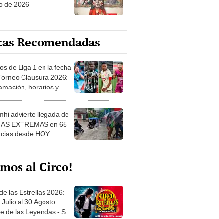
o de 2026
tas Recomendadas
os de Liga 1 en la fecha
 Torneo Clausura 2026:
amación, horarios y
 ver
hi advierte llegada de
IAS EXTREMAS en 65
ncias desde HOY
mos al Circo!
de las Estrellas 2026:
 Julio al 30 Agosto.
e de las Leyendas - San