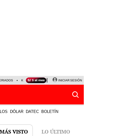
ERIADOS
KEIKO FUJIMORI
NALDY SALDAÑA
INICIAR SESIÓN
JAVIER MILEI
PARTIDOS DE
LOS
DÓLAR
DATEC
BOLETÍN
 MÁS VISTO
LO ÚLTIMO