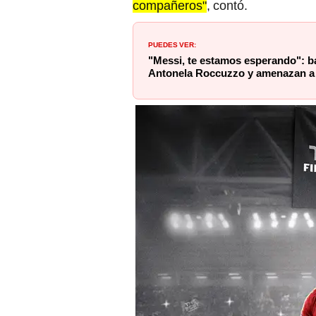
compañeros"
, contó.
PUEDES VER:
"Messi, te estamos esperando": bal
Antonela Roccuzzo y amenazan a 