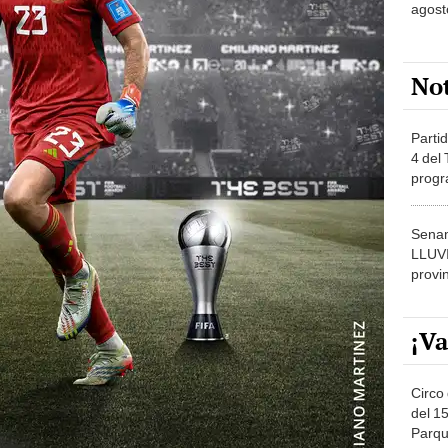
agost
No
Partid
4 del
progr
dónde
Senam
LLUV
provi
¡Va
Circo 
del 15
Parqu