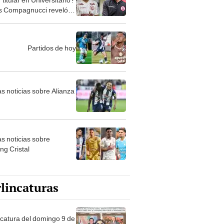
s Compagnucci reveló el
o
Partidos de hoy
as noticias sobre Alianza
as noticias sobre
ng Cristal
lincaturas
ncatura del domingo 9 de