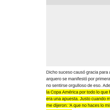
Dicho suceso causó gracia para a
arquero se manifestó por primera
no sentirse orgulloso de eso. Ad
la Copa América por todo lo que 
era una apuesta. Justo cuando m
me dijeron: 'A que no haces lo m