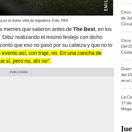
Migue
Circo
de Jul
ta en el Aston Villa de Inglaterra. Foto: FIFA
Círcul
os memes que salieron antes de
The Best
, en los
'Dibu' realizando el mismo festejo con dicho
Circo
o contó que eso no pasó por su cabeza y que no lo
Del 2
Costa
evento así, con traje, no. En una cancha de
ue sí, pero no, ahí no".
Gran 
del 10
en el
La Ca
17 de 
Mega 
Ju