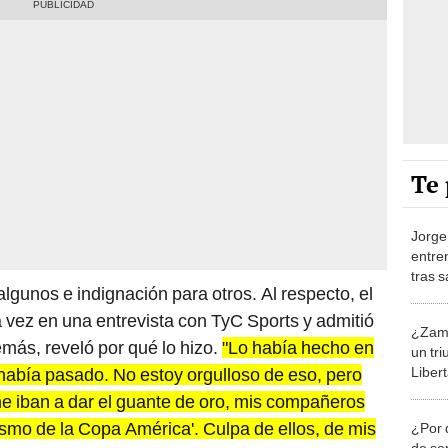
Te 
Jorge
entre
tras 
lgunos e indignación para otros. Al respecto, el
 vez en una entrevista con TyC Sports y admitió
¿Zamb
emás, reveló por qué lo hizo.
"Lo había hecho en
un tri
Liber
había pasado. No estoy orgulloso de eso, pero
el cen
e iban a dar el guante de oro, mis compañeros
ismo de la Copa América'. Culpa de ellos, de mis
¿Por 
de ser