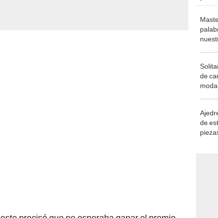
Maste
palab
nuest
Solita
de ca
moda.
demue
Ajedre
de es
piezas
consi
eleste precisó que no esperaba ganar el premio