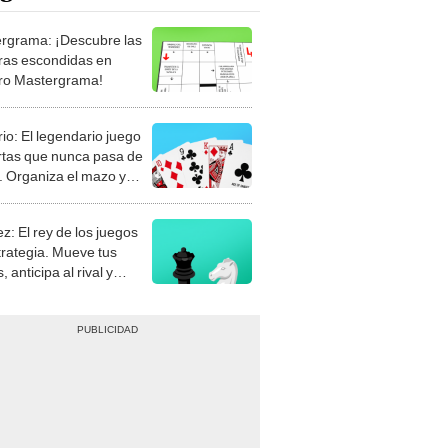
rgrama: ¡Descubre las
ras escondidas en
ro Mastergrama!
rio: El legendario juego
rtas que nunca pasa de
 Organiza el mazo y
stra tu habilidad.
z: El rey de los juegos
trategia. Mueve tus
, anticipa al rival y
gue el jaque mate.