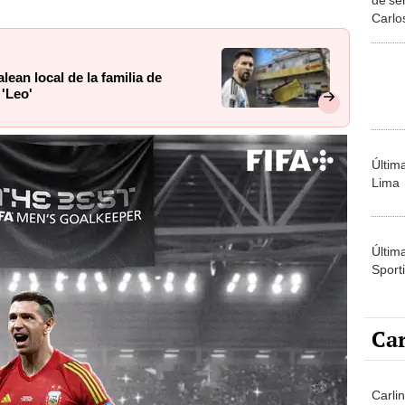
Carlo
motiv
ean local de la familia de
'Leo'
Últim
Lima
Últim
Sporti
Car
Carli