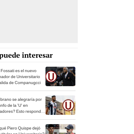
puede interesar
 Fossati es el nuevo
nador de Universitario
salida de Companugcci
rano se alegraría por
unfo de la 'U' en
tadores? Esto respondió
tral
qué Piero Quispe dejó
 titular en Universitario?