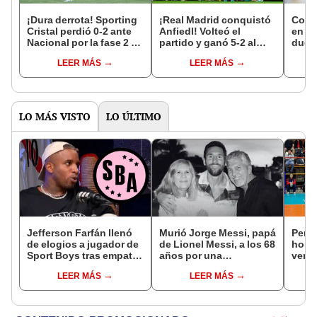
¡Dura derrota! Sporting
¡Real Madrid conquistó
Comp
Cristal perdió 0-2 ante
Anfiedl! Volteó el
en el
Nacional por la fase 2 de
partido y ganó 5-2 al
duelo
la Copa Libertadores
Liverpool por
Mann
LEER MÁS
LEER MÁS
Champions
LO MÁS VISTO
LO ÚLTIMO
Jefferson Farfán llenó
Murió Jorge Messi, papá
Perú 
de elogios a jugador de
de Lionel Messi, a los 68
hora 
Sport Boys tras empate
años por una
ver e
ante Alianza Lima:
complicada enfermedad
fecha
LEER MÁS
LEER MÁS
"Ojalá puedas volver
17 de
pronto a tu casa"