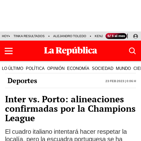
HOY
TINKA RESULTADOS
ALEJANDRO TOLEDO
KENJI FUJIMORI
PRECIO
LO ÚLTIMO
POLÍTICA
OPINIÓN
ECONOMÍA
SOCIEDAD
MUNDO
CIE
Deportes
23 Feb 2023 | 0:06 h
Inter vs. Porto: alineaciones
confirmadas por la Champions
League
El cuadro italiano intentará hacer respetar la
localía, pero la escuadra portuguesa se ha