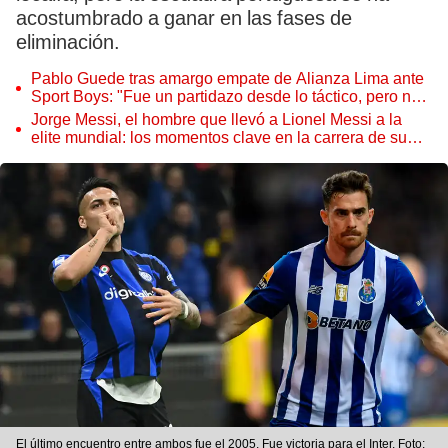
acostumbrado a ganar en las fases de
eliminación.
Pablo Guede tras amargo empate de Alianza Lima ante
Sport Boys: "Fue un partidazo desde lo táctico, pero no
jugamos bien"
Jorge Messi, el hombre que llevó a Lionel Messi a la
elite mundial: los momentos clave en la carrera de su
hijo
El último encuentro entre ambos fue el 2005. Fue victoria para el Inter. Foto: