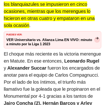
los blanquiazules se impusieron en cinco
ocasiones, mientras que los merengues lo
hicieron en otras cuatro y empataron en una
sola ocasión
.
PUEDES VER:
VER Universitario vs. Alianza Lima EN VIVO: minuto
a minuto por la Liga 1 2023
El choque más reciente es la victoria merengue
en Matute. En ese entonces,
Leonardo Rugel
y
Alexander Succar
fueron los encargados de
anotar para el equipo de Carlos Compagnucci.
Por el lado de los íntimos, el triunfo más
llamativo fue la goleada que le propinaron en el
Monumental por 4-1 gracias a los tantos de
Jairo Concha (2), Hernán Barcos y Arley