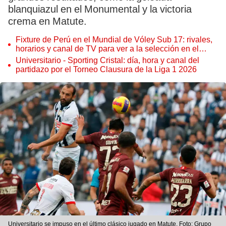
blanquiazul en el Monumental y la victoria
crema en Matute.
Fixture de Perú en el Mundial de Vóley Sub 17: rivales,
horarios y canal de TV para ver a la selección en el
torneo
Universitario - Sporting Cristal: día, hora y canal del
partidazo por el Torneo Clausura de la Liga 1 2026
Universitario se impuso en el último clásico jugado en Matute. Foto: Grupo