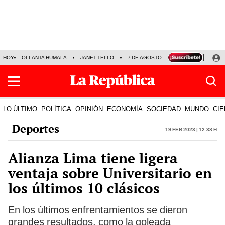
HOY
OLLANTA HUMALA
JANET TELLO
7 DE AGOSTO
TINKA RESULTADOS
LO ÚLTIMO
POLÍTICA
OPINIÓN
ECONOMÍA
SOCIEDAD
MUNDO
CIE
Deportes
19 Feb 2023 | 12:38 h
Alianza Lima tiene ligera
ventaja sobre Universitario en
los últimos 10 clásicos
En los últimos enfrentamientos se dieron
grandes resultados, como la goleada