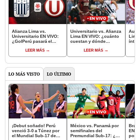
Alianza Lima vs.
Universitario vs. Alianza
Auspi
Universitario EN VIVO:
Lima EN VIVO: ¿cuánto
Lima 
¿GolPerú pasará el
cuestan y dónde
ínti
clásico del fútbol
comprar las entradas
campe
LEER MÁS
LEER MÁS
peruano 2023?
para el clásico?
del c
LO MÁS VISTO
LO ÚLTIMO
¡Debut soñado! Perú
México vs. Panamá por
Brasi
venció 3-0 a Túnez por
semifinales del
EN VI
el Mundial Sub-17 de
Premundial Sub-17: ¿a
por l