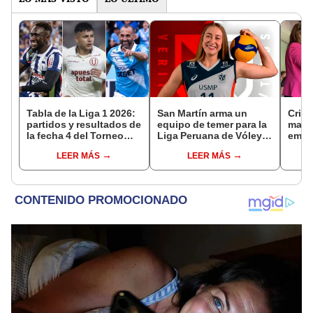
Tabla de la Liga 1 2026:
San Martín arma un
Crist
partidos y resultados de
equipo de temer para la
madre
la fecha 4 del Torneo
Liga Peruana de Vóley:
emoc
Clausura y posiciones
anuncia el fichaje de
lágri
LEER MÁS
LEER MÁS
del Acumulado
Emily Zinger
el de