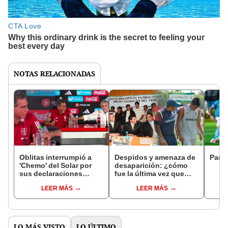
NOTAS RELACIONADAS
Oblitas interrumpió a
Despidos y amenaza de
Parti
'Chemo' del Solar por
desaparición: ¿cómo
sus declaraciones
fue la última vez que
sobre el Mundial sub-17
peligró el inicio de la
LEER MÁS
LEER MÁS
Liga 1?
LO MÁS VISTO
LO ÚLTIMO