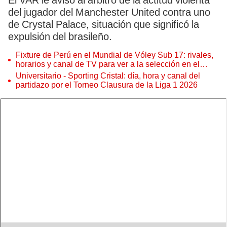
El VAR le avisó al árbitro de la actitud violenta
del jugador del Manchester United contra uno
de Crystal Palace, situación que significó la
expulsión del brasileño.
Fixture de Perú en el Mundial de Vóley Sub 17: rivales,
horarios y canal de TV para ver a la selección en el
torneo
Universitario - Sporting Cristal: día, hora y canal del
partidazo por el Torneo Clausura de la Liga 1 2026