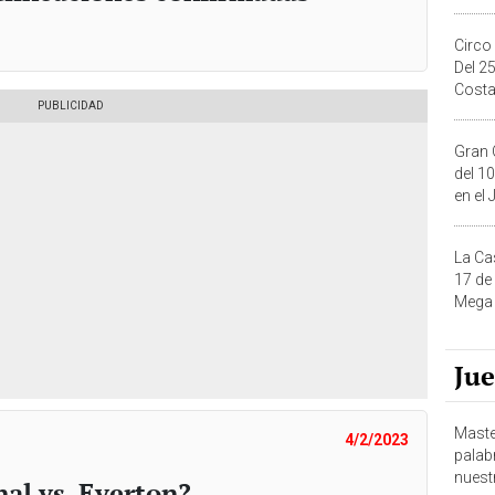
Circo
Del 2
Costa
Gran 
del 10
en el
La Ca
17 de
Mega 
Ju
Maste
4/2/2023
palab
nuest
al vs. Everton?