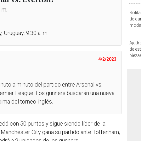
. m.
Solita
de ca
moda.
demue
y, Uruguay: 9.30 a. m.
Ajedre
de es
piezas
4/2/2023
consi
nuto a minuto del partido entre Arsenal vs.
Premier League. Los gunners buscarán una nueva
cima del torneo inglés.
edó con 50 puntos y sigue siendo líder de la
 Manchester City gana su partido ante Tottenham,
drá a 2 unidades de los gunners.