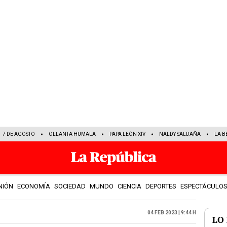
7 DE AGOSTO
OLLANTA HUMALA
PAPA LEÓN XIV
NALDY SALDAÑA
LA B
NIÓN
ECONOMÍA
SOCIEDAD
MUNDO
CIENCIA
DEPORTES
ESPECTÁCULO
04 Feb 2023 | 9:44 h
LO