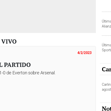
Últim
Alian
N VIVO
Últim
Sporti
4/2/2023
L PARTIDO
Car
1-0 de Everton sobre Arsenal.
Carlin
agost
No