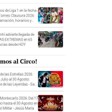
os de Liga 1 en la fecha
 Torneo Clausura 2026:
amación, horarios y
 ver
hi advierte llegada de
IAS EXTREMAS en 65
ncias desde HOY
mos al Circo!
de las Estrellas 2026:
 Julio al 30 Agosto.
e de las Leyendas - San
l
 Montecarlo 2026: Del 17
lio hasta el 30 Agosto en
o Militar - Jesús María