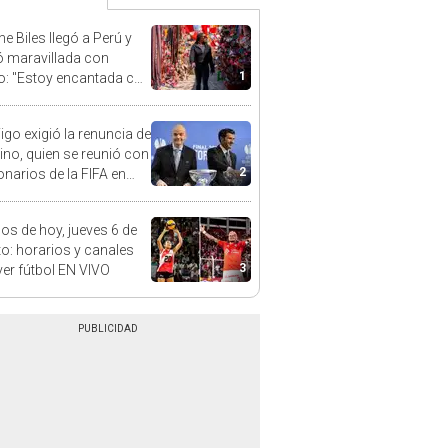
e Biles llegó a Perú y
 maravillada con
1
: "Estoy encantada con
rmoso que es este país"
Figo exigió la renuncia de
tino, quien se reunió con
2
onarios de la FIFA en
uecos
dos de hoy, jueves 6 de
o: horarios y canales
3
ver fútbol EN VIVO