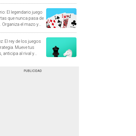
rio: El legendario juego
rtas que nunca pasa de
 Organiza el mazo y
stra tu habilidad.
z: El rey de los juegos
trategia. Mueve tus
, anticipa al rival y
gue el jaque mate.