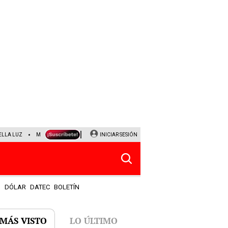
ELLA LUZ
MAGALY MEDINA
SINUANO RESULTADOS HOY
INICIAR SESIÓN
JANET TELLO
UNI
S
DÓLAR
DATEC
BOLETÍN
 MÁS VISTO
LO ÚLTIMO