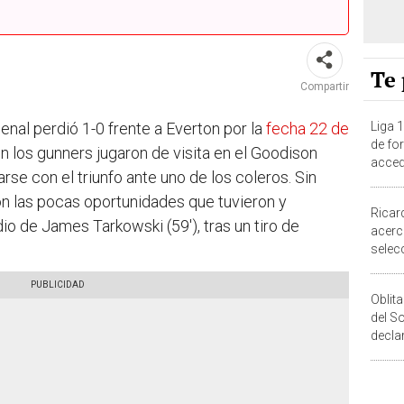
Te 
Compartir
Liga 
senal perdió 1-0 frente a Everton por la
fecha 22 de
de fo
ien los gunners jugaron de visita en el Goodison
acced
arse con el triunfo ante uno de los coleros. Sin
n las pocas oportunidades que tuvieron y
Ricar
io de James Tarkowski (59'), tras un tiro de
acerc
selec
con el
Oblit
del S
decla
Mundi