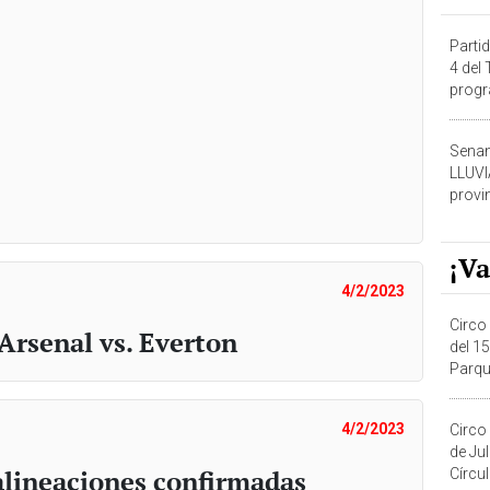
Partid
4 del
progr
dónde
Senam
LLUV
provi
¡Va
4/2/2023
Circo 
Arsenal vs. Everton
del 15
Parqu
Migue
4/2/2023
Circo
de Ju
 alineaciones confirmadas
Círcul