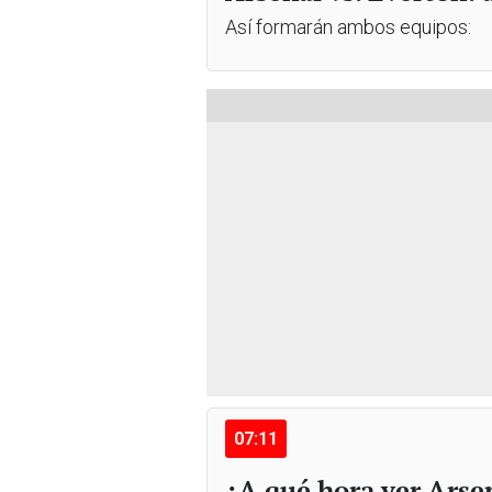
Así formarán ambos equipos:
07:11
¿A qué hora ver Arsen