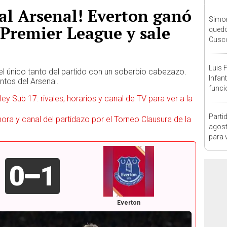
al Arsenal! Everton ganó
Simon
a Premier League y sale
quedó
Cusco
lo he
Luis 
l único tanto del partido con un soberbio cabezazo.
Infan
ntos del Arsenal.
funci
ey Sub 17: rivales, horarios y canal de TV para ver a la
Marr
Parti
, hora y canal del partidazo por el Torneo Clausura de la
agost
para 
0
1
Everton