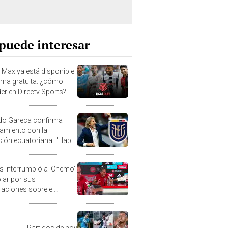
puede interesar
1 Max ya está disponible
rma gratuita: ¿cómo
er en Directv Sports?
do Gareca confirma
amiento con la
ción ecuatoriana: "Hablé
 presidente"
as interrumpió a 'Chemo'
olar por sus
raciones sobre el
al sub-17
Partidos de hoy