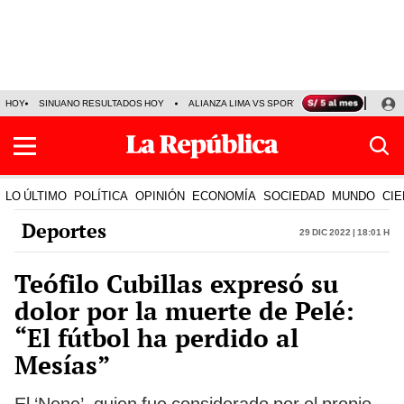
HOY
SINUANO RESULTADOS HOY
ALIANZA LIMA VS SPORT BOYS
JORGE MES
LO ÚLTIMO
POLÍTICA
OPINIÓN
ECONOMÍA
SOCIEDAD
MUNDO
CIE
Deportes
29 Dic 2022 | 18:01 h
Teófilo Cubillas expresó su
dolor por la muerte de Pelé:
“El fútbol ha perdido al
Mesías”