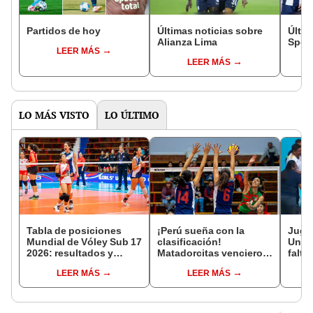
Partidos de hoy
Últimas noticias sobre
Últim
Alianza Lima
Sport
LEER MÁS
LEER MÁS
LO MÁS VISTO
LO ÚLTIMO
Tabla de posiciones
¡Perú sueña con la
Juga
Mundial de Vóley Sub 17
clasificación!
Unive
2026: resultados y
Matadorcitas vencieron
falta
partidos de Perú en fase
3-2 a México por el
lesió
LEER MÁS
LEER MÁS
de grupos
Mundial de Vóley Sub 17
"Un 
que l