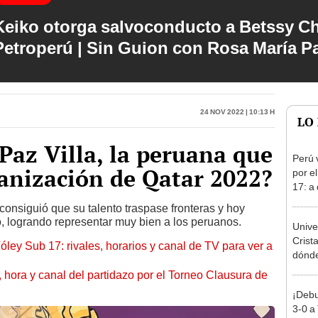
Keiko otorga salvoconducto a Betssy C
Petroperú | Sin Guion con Rosa María P
24 Nov 2022 | 10:13 h
LO
Paz Villa, la peruana que
Perú 
ganización de Qatar 2022?
por e
17: a
partid
consiguió que su talento traspase fronteras y hoy
o, logrando representar muy bien a los peruanos.
Unive
Crist
óley Sub 17: rivales, horarios y canal de TV para ver a
dónde 
Torne
ía, hora y canal del partidazo por el Torneo Clausura de
2026
¡Debu
3-0 a