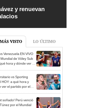
hávez y renuevan
alacios
 MÁS VISTO
LO ÚLTIMO
vs Venezuela EN VIVO
l Mundial de Vóley Sub
1
 qué hora y dónde ver el
o de la fecha 2
rsitario vs Sporting
al HOY: a qué hora y
2
ver el partido por el
o Clausura de la Liga 1
t soñado! Perú venció
 Túnez por el Mundial