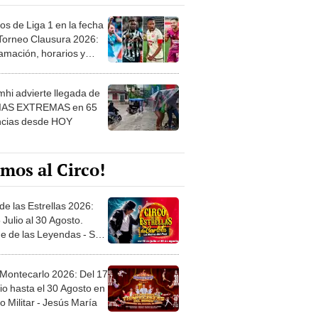
os de Liga 1 en la fecha
 Torneo Clausura 2026:
amación, horarios y
 ver
hi advierte llegada de
IAS EXTREMAS en 65
ncias desde HOY
mos al Circo!
de las Estrellas 2026:
 Julio al 30 Agosto.
e de las Leyendas - San
l
 Montecarlo 2026: Del 17
io hasta el 30 Agosto en
o Militar - Jesús María