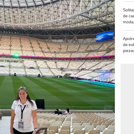
Solita
de ca
moda.
demue
Ajedre
de es
piezas
consi