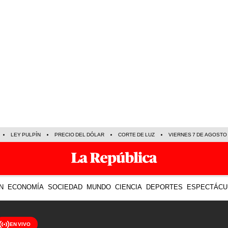
LEY PULPÍN
PRECIO DEL DÓLAR
CORTE DE LUZ
VIERNES 7 DE AGOSTO
N
ECONOMÍA
SOCIEDAD
MUNDO
CIENCIA
DEPORTES
ESPECTÁCU
EN VIVO