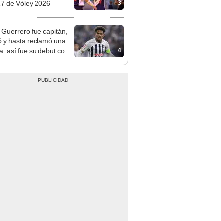
3
7 de Vóley 2026
 Guerrero fue capitán,
ió y hasta reclamó una
4
a: así fue su debut con
za Lima