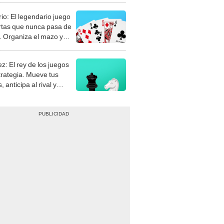
rio: El legendario juego
rtas que nunca pasa de
 Organiza el mazo y
stra tu habilidad.
z: El rey de los juegos
trategia. Mueve tus
, anticipa al rival y
gue el jaque mate.