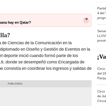
Partid
4 del
progr
uana hay en Qatar?
dónde
Senam
lla?
LLUV
provi
a de Ciencias de la Comunicación en la
 diplomado en Diseño y Gestión de Eventos en la
¡Va
l deporte inició cuando formó parte de los
19, donde se desempeñó como Encargada de
e consistía en coordinar los ingresos y salidas de
Circo 
del 15
Parqu
Migue
Circo
de Jul
Círcul