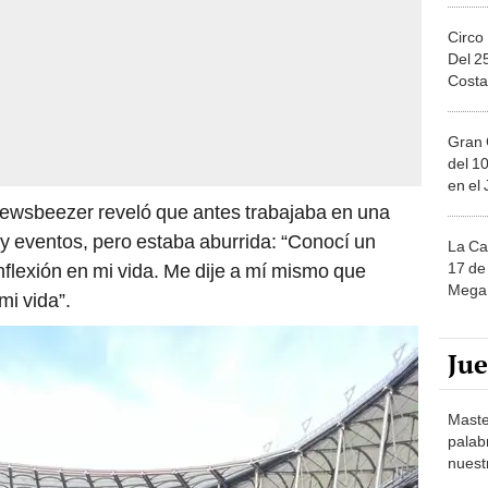
Circo
Del 2
Costa
Gran 
del 10
en el
Newsbeezer reveló que antes trabajaba en una
 eventos, pero estaba aburrida: “Conocí un
La Ca
17 de 
flexión en mi vida. Me dije a mí mismo que
Mega 
mi vida”.
Ju
Maste
palab
nuest