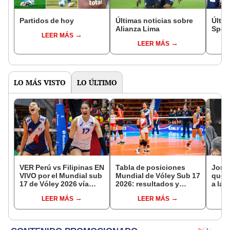
Partidos de hoy
Últimas noticias sobre
Últim
Alianza Lima
Sport
LEER MÁS
LEER MÁS
LO MÁS VISTO
LO ÚLTIMO
VER Perú vs Filipinas EN
Tabla de posiciones
Jorge
VIVO por el Mundial sub
Mundial de Vóley Sub 17
que l
17 de Vóley 2026 vía
2026: resultados y
a la 
Latina TV
partidos de Perú en fase
mome
LEER MÁS
LEER MÁS
de grupos
carre