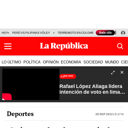
HOY
PERÚ VS FILIPINAS VÓLEY
TERREMOTO EN COLOMBIA EN VIVO
CÁMARA
LO ÚLTIMO
POLÍTICA
OPINIÓN
ECONOMÍA
SOCIEDAD
MUNDO
CIE
EN VIVO
Rafael López Aliaga lidera
intención de voto en lima
con 29%| Fuerte y Claro
con Manuela Camacho
Deportes
28 Sep 2022 | 0:17 h