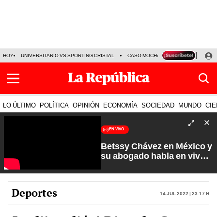
HOY
UNIVERSITARIO VS SPORTING CRISTAL
CASO MOCHASUELDOS
MIGUEL
LO ÚLTIMO
POLÍTICA
OPINIÓN
ECONOMÍA
SOCIEDAD
MUNDO
CIE
EN VIVO
Betssy Chávez en México y
su abogado habla en vivo |
Que No Se Te Olvide con
Carlos Cornejo
Deportes
14 Jul 2022 | 23:17 h