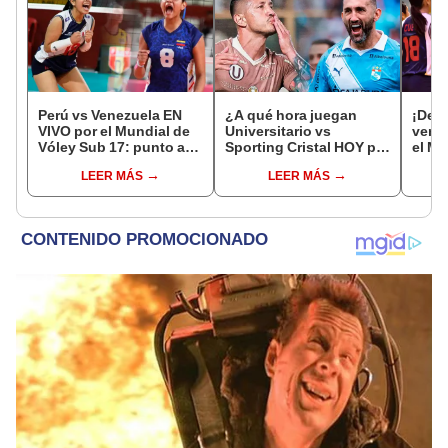
Perú vs Venezuela EN
¿A qué hora juegan
¡Deb
VIVO por el Mundial de
Universitario vs
venci
Vóley Sub 17: punto a
Sporting Cristal HOY por
el Mu
punto del partido
el Torneo Clausura de la
Vóle
LEER MÁS
LEER MÁS
Liga 1 2026?