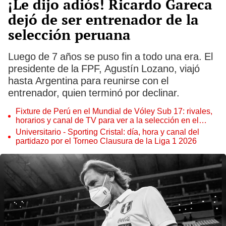
¡Le dijo adiós! Ricardo Gareca
dejó de ser entrenador de la
selección peruana
Luego de 7 años se puso fin a todo una era. El
presidente de la FPF, Agustín Lozano, viajó
hasta Argentina para reunirse con el
entrenador, quien terminó por declinar.
Fixture de Perú en el Mundial de Vóley Sub 17: rivales,
horarios y canal de TV para ver a la selección en el
torneo
Universitario - Sporting Cristal: día, hora y canal del
partidazo por el Torneo Clausura de la Liga 1 2026