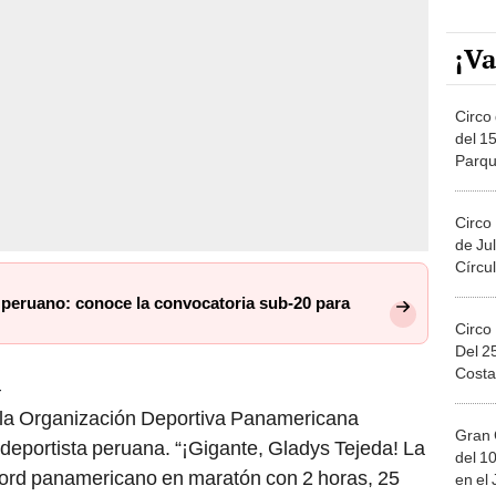
¡Va
Circo 
del 15
Parqu
Migue
Circo
de Jul
Círcul
i’ peruano: conoce la convocatoria sub-20 para
Circo
Del 2
Costa
a
 la Organización Deportiva Panamericana
Gran 
deportista peruana. “¡Gigante, Gladys Tejeda! La
del 10
cord panamericano en maratón con 2 horas, 25
en el