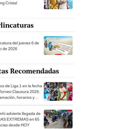
ng Cristal
lincaturas
ncatura del jueves 6 de
o de 2026
tas Recomendadas
os de Liga 1 en la fecha
 Torneo Clausura 2026:
amación, horarios y
 ver
hi advierte llegada de
IAS EXTREMAS en 65
ncias desde HOY