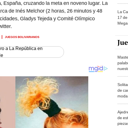
a, España, cruzando la meta en noveno lugar. La
ca de Inés Melchor (2 horas, 26 minutos y 48
La Ca
17 de 
cidades, Gladys Tejeda y Comité Olímpico
Mega 
itter.
JUEGOS BOLIVARIANOS
Ju
ero a La República en
le
Maste
palab
nuest
Solita
de ca
moda.
demue
Ajedre
de es
piezas