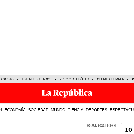
E AGOSTO
TINKA RESULTADOS
PRECIO DEL DÓLAR
OLLANTA HUMALA
P
N
ECONOMÍA
SOCIEDAD
MUNDO
CIENCIA
DEPORTES
ESPECTÁCU
05 Jul 2022 | 9:30 h
LO