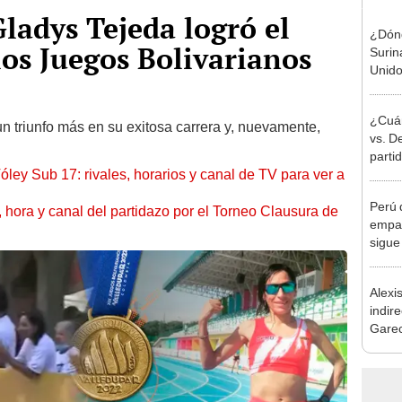
Gladys Tejeda logró el
¿Dónd
los Juegos Bolivarianos
Surin
Unido
Copa 
Texas
¿Cuán
n triunfo más en su exitosa carrera y, nuevamente,
vs. D
partid
óley Sub 17: rivales, horarios y canal de TV para ver a
de la
2025
Perú d
ía, hora y canal del partidazo por el Torneo Clausura de
empat
sigue
Elimi
Alexi
indire
Garec
a Alb