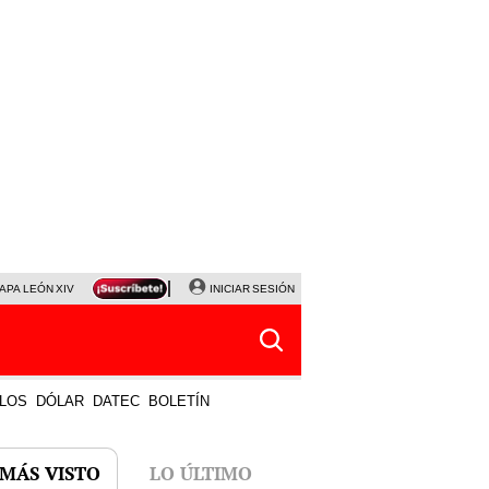
APA LEÓN XIV
NALDY SALDAÑA
INICIAR SESIÓN
LA BELLA LUZ
MAGALY MEDINA
HORÓS
LOS
DÓLAR
DATEC
BOLETÍN
 MÁS VISTO
LO ÚLTIMO