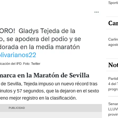
Sporti
Car
Carli
agost
No
icación del IPD. Foto: Twitter
arca en la Maratón de Sevilla
Partid
de Sevilla, Tejeda impuso un nuevo récord tras
4 del
progr
minutos y 57 segundos, que la dejaron en el sexto
dónde
eno mejor registro en la clasificación.
Senam
LLUV
provi