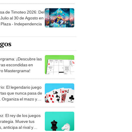
sa de Timoteo 2026: Del
Julio al 30 de Agosto en
Plaza - Independencia
egos
rgrama: ¡Descubre las
ras escondidas en
ro Mastergrama!
rio: El legendario juego
rtas que nunca pasa de
 Organiza el mazo y
stra tu habilidad.
z: El rey de los juegos
trategia. Mueve tus
, anticipa al rival y