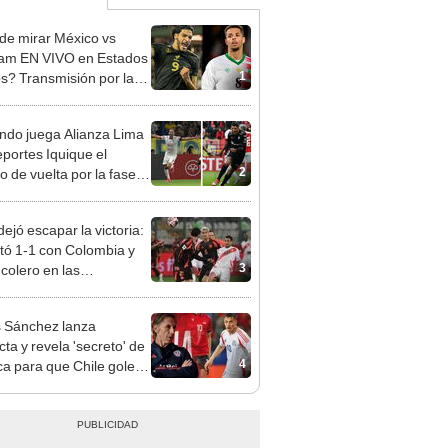
e mirar México vs
am EN VIVO en Estados
1
s? Transmisión por la
Oro 2025 en California,
 y Nueva York
do juega Alianza Lima
eportes Iquique el
2
o de vuelta por la fase 3
 Copa Libertadores
?
ejó escapar la victoria:
ó 1-1 con Colombia y
3
 colero en las
natorias
s Sánchez lanza
cta y revela 'secreto' de
4
a para que Chile golee
ania