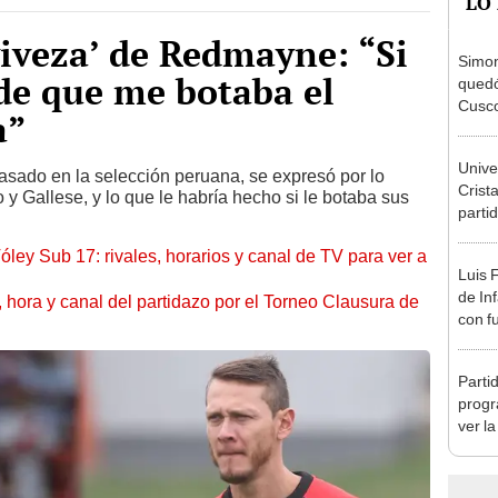
viveza’ de Redmayne: “Si
Simon
de que me botaba el
quedó
Cusco
a”
lo he
Univer
pasado en la selección peruana, se expresó por lo
Crista
 y Gallese, y lo que le habría hecho si le botaba sus
parti
Claus
óley Sub 17: rivales, horarios y canal de TV para ver a
Luis 
de In
ía, hora y canal del partidazo por el Torneo Clausura de
con f
en M
Parti
progr
ver l
Claus