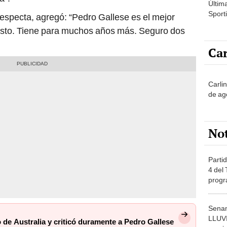
Sporti
respecta, agregó: “Pedro Gallese es el mejor
isto. Tiene para muchos años más. Seguro dos
Car
Carli
de ag
No
Partid
4 del
progr
dónde
Senam
LLUV
 de Australia y criticó duramente a Pedro Gallese
provi