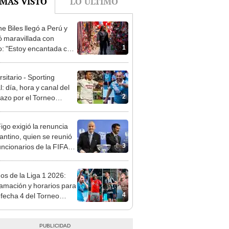
e Biles llegó a Perú y
 maravillada con
1
: "Estoy encantada con
rmoso que es este país"
sitario - Sporting
l: día, hora y canal del
2
dazo por el Torneo
ura de la Liga 1 2026
Figo exigió la renuncia
fantino, quien se reunió
3
uncionarios de la FIFA
arruecos
dos de la Liga 1 2026:
amación y horarios para
4
a fecha 4 del Torneo
ura