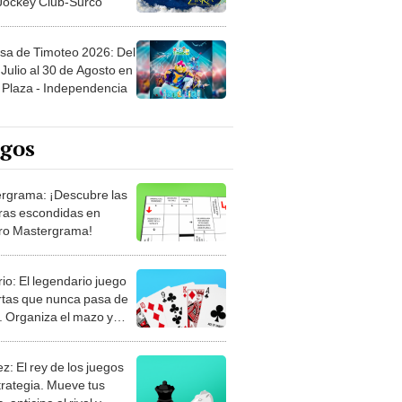
sa de Timoteo 2026: Del
Julio al 30 de Agosto en
Plaza - Independencia
egos
rgrama: ¡Descubre las
ras escondidas en
ro Mastergrama!
rio: El legendario juego
rtas que nunca pasa de
 Organiza el mazo y
stra tu habilidad.
z: El rey de los juegos
trategia. Mueve tus
, anticipa al rival y