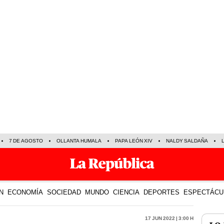
7 DE AGOSTO
OLLANTA HUMALA
PAPA LEÓN XIV
NALDY SALDAÑA
N
ECONOMÍA
SOCIEDAD
MUNDO
CIENCIA
DEPORTES
ESPECTÁCU
17 Jun 2022 | 3:00 h
LO