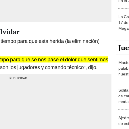
La Ca
17 de 
Mega 
olvidar
iempo para que esta herida (la eliminación)
Ju
empo para que se nos pase el dolor que sentimos
.
Maste
son los jugadores y comando técnico”, dijo.
palab
nuest
Solita
de ca
moda.
demue
Ajedre
de es
piezas