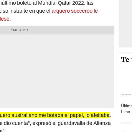
ciso instante en que el
arquero socceroo le
lese
.
Te 
Últim
Lima
ero australiano me botaba el papel, lo afeitaba
.
e dio cuenta”, expresó el guardavalla de Alianza
a”.
Últim