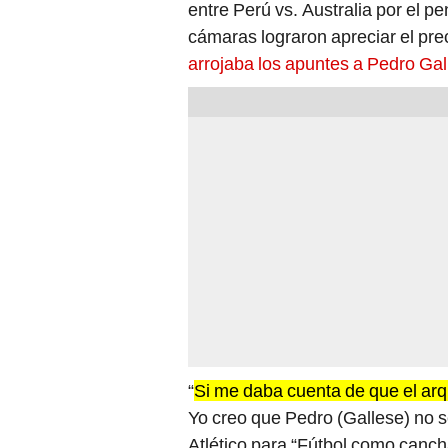
cámaras lograron apreciar el pre
arrojaba los apuntes a Pedro Gal
“
Si me daba cuenta de que el arqu
Yo creo que Pedro (Gallese) no s
Atlético para “Fútbol como canch