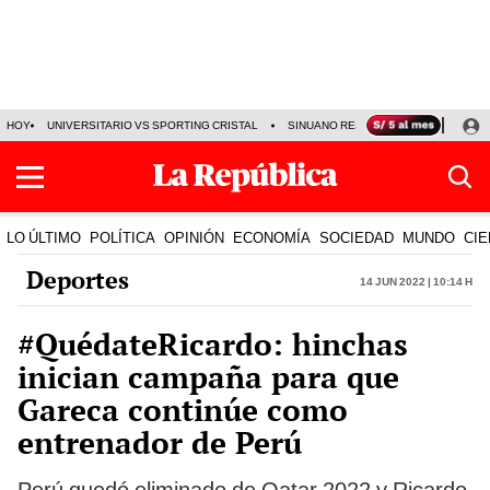
HOY
UNIVERSITARIO VS SPORTING CRISTAL
SINUANO RESULTADOS HOY
CA
LO ÚLTIMO
POLÍTICA
OPINIÓN
ECONOMÍA
SOCIEDAD
MUNDO
CIE
Deportes
14 Jun 2022 | 10:14 h
#QuédateRicardo: hinchas
inician campaña para que
Gareca continúe como
entrenador de Perú