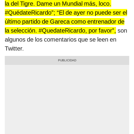
la del Tigre. Dame un Mundial más, loco.
#QuédateRicardo
”; “El de ayer no puede ser el
último partido de Gareca como entrenador de
la selección.
#QuedateRicardo
, por favor”,
son
algunos de los comentarios que se leen en
Twitter.