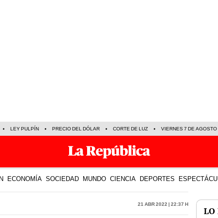
LEY PULPÍN
PRECIO DEL DÓLAR
CORTE DE LUZ
VIERNES 7 DE AGOSTO
N
ECONOMÍA
SOCIEDAD
MUNDO
CIENCIA
DEPORTES
ESPECTÁCU
21 Abr 2022 | 22:37 h
LO