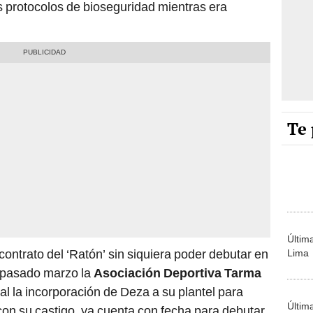
 protocolos de bioseguridad mientras era
Te 
Últim
 contrato del ‘Ratón’ sin siquiera poder debutar en
Lima
el pasado marzo la
Asociación Deportiva Tarma
al la incorporación de Deza a su plantel para
Últim
 con su castigo, ya cuenta con fecha para debutar