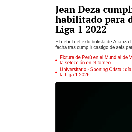
Jean Deza cumpl
habilitado para 
Liga 1 2022
El debut del exfutbolista de Alianza
fecha tras cumplir castigo de seis pa
Fixture de Perú en el Mundial de V
la selección en el torneo
Universitario - Sporting Cristal: d
la Liga 1 2026