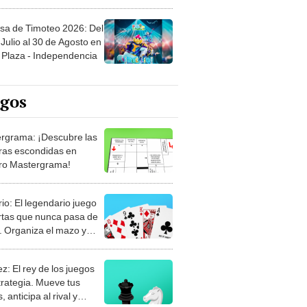
sa de Timoteo 2026: Del
Julio al 30 de Agosto en
Plaza - Independencia
egos
rgrama: ¡Descubre las
ras escondidas en
ro Mastergrama!
rio: El legendario juego
rtas que nunca pasa de
 Organiza el mazo y
stra tu habilidad.
z: El rey de los juegos
trategia. Mueve tus
, anticipa al rival y