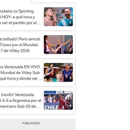
rsitario vs Sporting
al HOY: a qué hora y
1
ver el partido por el
o Clausura de la Liga 1
t soñado! Perú venció
 Túnez por el Mundial
2
7 de Vóley 2026
vs Venezuela EN VIVO
l Mundial de Vóley Sub
3
 qué hora y dónde ver el
o de la fecha 2
 triunfo! Venezuela
ó 4-3 a Argentina por el
4
mericano Sub-20 de
 playa