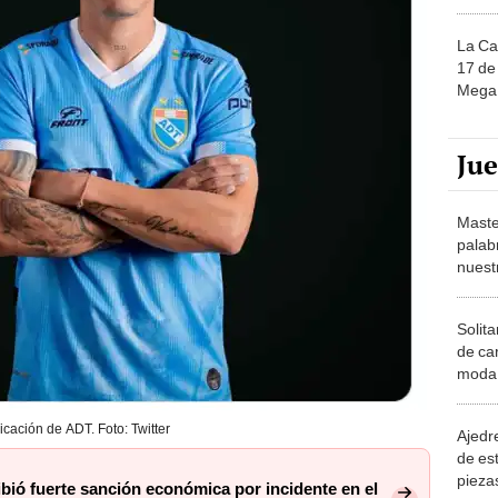
La Ca
17 de 
Mega 
Ju
Maste
palab
nuest
Solita
de ca
moda.
demue
icación de ADT. Foto: Twitter
Ajedre
de es
piezas
ibió fuerte sanción económica por incidente en el