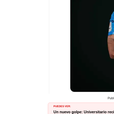
Publ
PUEDES VER:
Un nuevo golpe: Universitario rec