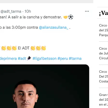
¡Va
Circo 
del 15
Parqu
Migue
Circo
de Jul
Círcul
Circo
Del 2
Costa
Gran 
del 10
en el