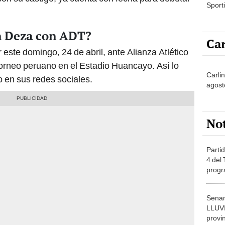
Sporti
n Deza con ADT?
Car
 este domingo, 24 de abril, ante Alianza Atlético
 torneo peruano en el Estadio Huancayo. Así lo
Carlin
 en sus redes sociales.
agost
No
Partid
4 del
progr
dónde
Senam
LLUV
provi