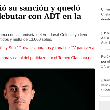
ió su sanción y quedó
Unive
debutar con ADT en la
Crist
dónde 
Torne
2026
¡Debu
 Lima con la camiseta del Vendaval Celeste ya tiene
3-0 a
rtidos y multa de 13.000 soles.
Sub-1
óley Sub 17: rivales, horarios y canal de TV para ver a
Perú 
ía, hora y canal del partidazo por el Torneo Clausura de
por e
17: a
partid
¡Gran
venci
Suda
fútbol