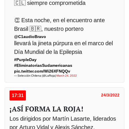
🇨🇱 siempre comprometida
👏 Esta noche, en el encuentro ante
Brasil 🇧🇷, nuestro portero
@C1audioBravo
llevará la jineta púrpura en el marco del
Día Mundial de la Epilepsia
#PurpleDay
#EliminatoriasSudamericanas
pic.twitter.com/Wi26XFNQQv
— Selección Chilena (@LaRoja)
March 24, 2022
17:31
24/3/2022
¡ASÍ FORMA LA ROJA!
Los dirigidos por Martín Lasarte, liderados
por Arturo Vidal y Alexis Sánchez,