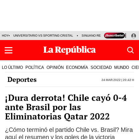
HOY
UNIVERSITARIO VS SPORTING CRISTAL
SINUANO RESULTADOS HOY
CA
LO ÚLTIMO
POLÍTICA
OPINIÓN
ECONOMÍA
SOCIEDAD
MUNDO
CIE
Deportes
24 Mar 2022 | 20:42 h
¡Dura derrota! Chile cayó 0-4
ante Brasil por las
Eliminatorias Qatar 2022
¿Cómo terminó el partido Chile vs. Brasil? Mira
aquí el resumen y los goles de la victoria