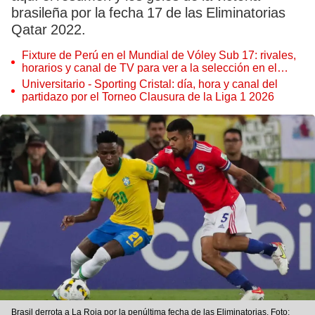
brasileña por la fecha 17 de las Eliminatorias
Qatar 2022.
Fixture de Perú en el Mundial de Vóley Sub 17: rivales,
horarios y canal de TV para ver a la selección en el
torneo
Universitario - Sporting Cristal: día, hora y canal del
partidazo por el Torneo Clausura de la Liga 1 2026
Brasil derrota a La Roja por la penúltima fecha de las Eliminatorias. Foto: