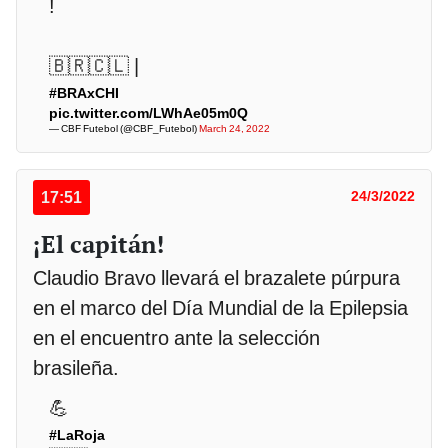
!
🇧🇷🇨🇱 |
#BRAxCHI
pic.twitter.com/LWhAe05m0Q
— CBF Futebol (@CBF_Futebol)
March 24, 2022
17:51
24/3/2022
¡El capitán!
Claudio Bravo llevará el brazalete púrpura
en el marco del Día Mundial de la Epilepsia
en el encuentro ante la selección
brasileña.
💪
#LaRoja