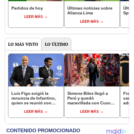
Partidos de hoy
Últimas noticias sobre
Últim
Alianza Lima
Sport
LEER MÁS
LEER MÁS
LO MÁS VISTO
LO ÚLTIMO
Luis Figo exigió la
Simone Biles llegó a
Franc
renuncia de Infantino,
Perú y quedó
candi
quien se reunió con
maravillada con Cusco:
admin
funcionarios de la FIFA
"Estoy encantada con
Unive
LEER MÁS
LEER MÁS
en Marruecos
lo hermoso que es este
club 
país"
hace