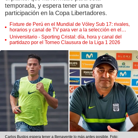
temporada, y espera tener una gran
participación en la Copa Libertadores.
Fixture de Perú en el Mundial de Vóley Sub 17: rivales,
horarios y canal de TV para ver a la selección en el
torneo
Universitario - Sporting Cristal: día, hora y canal del
partidazo por el Torneo Clausura de la Liga 1 2026
Carlos Bustos espera tener a Benavente lo más antes posible. Foto: