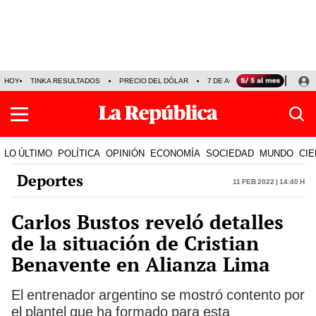
HOY
TINKA RESULTADOS
PRECIO DEL DÓLAR
7 DE AGOSTO
OLLANTA H
LO ÚLTIMO
POLÍTICA
OPINIÓN
ECONOMÍA
SOCIEDAD
MUNDO
CIE
Deportes
11 Feb 2022 | 14:40 h
Carlos Bustos reveló detalles
de la situación de Cristian
Benavente en Alianza Lima
El entrenador argentino se mostró contento por
el plantel que ha formado para esta