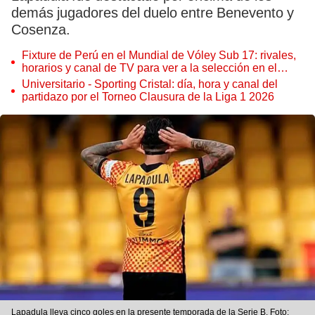
demás jugadores del duelo entre Benevento y
Cosenza.
Fixture de Perú en el Mundial de Vóley Sub 17: rivales,
horarios y canal de TV para ver a la selección en el
torneo
Universitario - Sporting Cristal: día, hora y canal del
partidazo por el Torneo Clausura de la Liga 1 2026
Lapadula lleva cinco goles en la presente temporada de la Serie B. Foto: