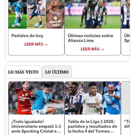
Partidos de hoy
Últimas noticias sobre
Últim
Alianza Lima
Sport
LEER MÁS
LEER MÁS
LO MÁS VISTO
LO ÚLTIMO
¡Todo igualado!
Tabla de la Liga 1 2026:
“Teng
Universitario empató 1-1
partidos y resultados de
difer
ante Sporting Cristal en
la fecha 4 del Torneo