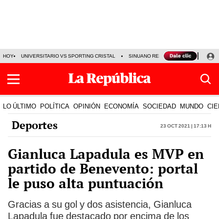
HOY
UNIVERSITARIO VS SPORTING CRISTAL
SINUANO RESULTADOS HOY
CA
LO ÚLTIMO
POLÍTICA
OPINIÓN
ECONOMÍA
SOCIEDAD
MUNDO
CIE
Deportes
23 Oct 2021 | 17:13 h
Gianluca Lapadula es MVP en
partido de Benevento: portal
le puso alta puntuación
Gracias a su gol y dos asistencia, Gianluca
Lapadula fue destacado por encima de los