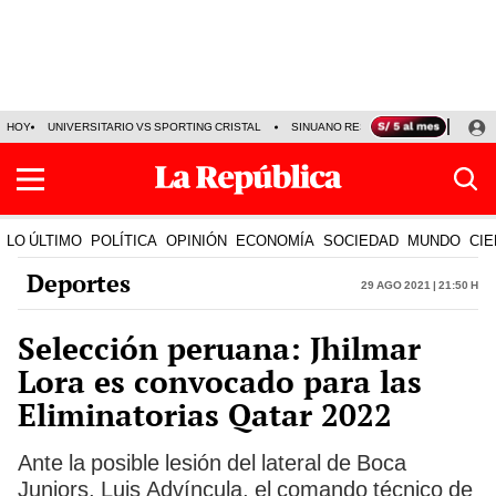
HOY
UNIVERSITARIO VS SPORTING CRISTAL
SINUANO RESULTADOS HOY
CA
LO ÚLTIMO
POLÍTICA
OPINIÓN
ECONOMÍA
SOCIEDAD
MUNDO
CIE
Deportes
29 Ago 2021 | 21:50 h
Selección peruana: Jhilmar
Lora es convocado para las
Eliminatorias Qatar 2022
Ante la posible lesión del lateral de Boca
Juniors, Luis Advíncula, el comando técnico de