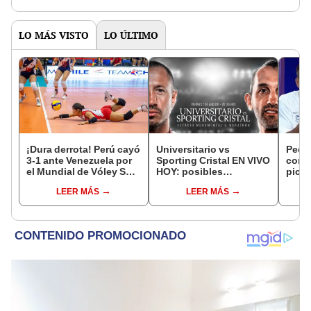
LO MÁS VISTO
LO ÚLTIMO
¡Dura derrota! Perú cayó
Universitario vs
Pedr
3-1 ante Venezuela por
Sporting Cristal EN VIVO
con 
el Mundial de Vóley Sub
HOY: posibles
pich
17
alineaciones,
"Nues
LEER MÁS
LEER MÁS
pronóstico, hora y canal
jugad
dónde ver partido por el
Torneo Clausura 2026