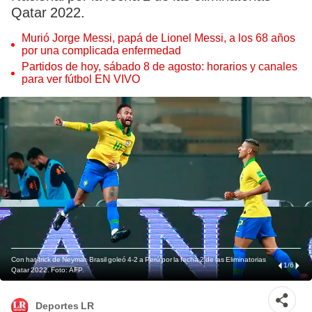
Qatar 2022.
Murió Jorge Messi, papá de Lionel Messi, a los 68 años
por una complicada enfermedad
Partidos de hoy, sábado 8 de agosto: horarios y canales
para ver fútbol EN VIVO
Con hat-trick de Neymar, Brasil goleó 4-2 a Perú por la fecha 2 de las Eliminatorias
1
/
6
Qatar 2022. Foto: AFP.
Deportes LR