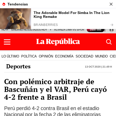
HOY
SINUANO RESULTADOS HOY
ALIANZA LIMA VS SPORT BOYS
JORGE MES
LO ÚLTIMO
POLÍTICA
OPINIÓN
ECONOMÍA
SOCIEDAD
MUNDO
CIE
Deportes
13 Oct 2020 | 21:49 h
Con polémico arbitraje de
Bascuñán y el VAR, Perú cayó
4-2 frente a Brasil
Perú perdió 4-2 contra Brasil en el estadio
Nacional por la fecha 2 de las eliminatorias