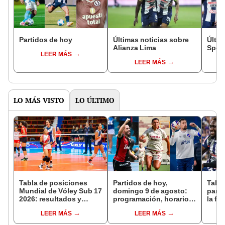
Partidos de hoy
Últimas noticias sobre
Últim
Alianza Lima
Sport
LEER MÁS
LEER MÁS
LO MÁS VISTO
LO ÚLTIMO
Tabla de posiciones
Partidos de hoy,
Tabla
Mundial de Vóley Sub 17
domingo 9 de agosto:
parti
2026: resultados y
programación, horarios
la fe
partidos de Perú en fase
y canales para ver fútbol
Claus
LEER MÁS
LEER MÁS
de grupos
EN VIVO
del 