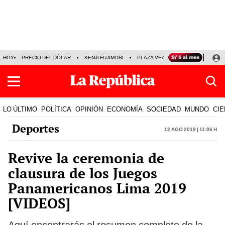
HOY
PRECIO DEL DÓLAR
KENJI FUJIMORI
PLAZA VEA
FERIADOS
KE
LO ÚLTIMO
POLÍTICA
OPINIÓN
ECONOMÍA
SOCIEDAD
MUNDO
CIE
Deportes
12 Ago 2019 | 11:06 h
Revive la ceremonia de
clausura de los Juegos
Panamericanos Lima 2019
[VIDEOS]