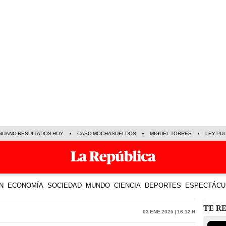
NUANO RESULTADOS HOY
CASO MOCHASUELDOS
MIGUEL TORRES
LEY PU
N
ECONOMÍA
SOCIEDAD
MUNDO
CIENCIA
DEPORTES
ESPECTÁCU
TE R
03 Ene 2025 | 16:12 h