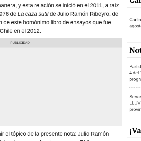
Car
anera, y esta relación se inició en el 2011, a raíz
1976 de
La caza sutil
de Julio Ramón Ribeyro, de
Carlin
ión de este homónimo libro de ensayos que fue
agost
Chile en el 2012.
No
Partid
4 del
progr
dónde
Senam
LLUV
provi
¡Va
nir el tópico de la presente nota: Julio Ramón