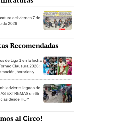
lincaturas
catura del viernes 7 de
o de 2026
tas Recomendadas
os de Liga 1 en la fecha
 Torneo Clausura 2026:
amación, horarios y
 ver
hi advierte llegada de
IAS EXTREMAS en 65
ncias desde HOY
mos al Circo!