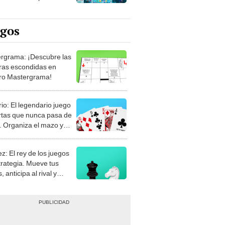
egos
rgrama: ¡Descubre las
ras escondidas en
ro Mastergrama!
rio: El legendario juego
rtas que nunca pasa de
 Organiza el mazo y
stra tu habilidad.
z: El rey de los juegos
trategia. Mueve tus
, anticipa al rival y
gue el jaque mate.