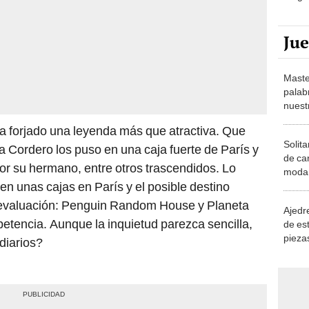
Ju
Maste
palab
nuest
ha forjado una leyenda más que atractiva. Que
Solita
da Cordero los puso en una caja fuerte de París y
de ca
or su hermano, entre otros trascendidos. Lo
moda.
en unas cajas en París y el posible destino
demue
en evaluación: Penguin Random House y Planeta
Ajedre
petencia. Aunque la inquietud parezca sencilla,
de es
piezas
diarios?
consi