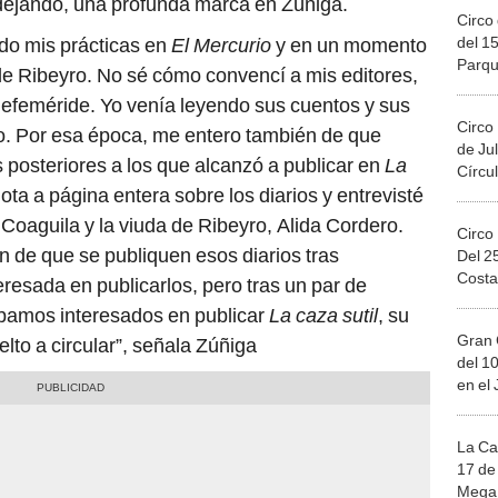
 dejando, una profunda marca en Zúñiga.
Circo 
del 15
ndo mis prácticas en
El Mercurio
y en un momento
Parqu
 de Ribeyro. No sé cómo convencí a mis editores,
Migue
 efeméride. Yo venía leyendo sus cuentos y sus
Circo
. Por esa época, me entero también de que
de Jul
 posteriores a los que alcanzó a publicar en
La
Círcul
ota a página entera sobre los diarios y entrevisté
oaguila y la viuda de Ribeyro, Alida Cordero.
Circo
ón de que se publiquen esos diarios tras
Del 2
Costa
resada en publicarlos, pero tras un par de
bamos interesados en publicar
La caza sutil
, su
Gran 
lto a circular”, señala Zúñiga
del 10
en el
La Ca
17 de 
Mega 