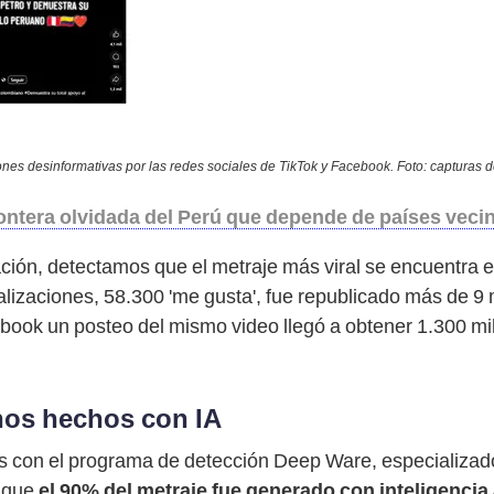
nes desinformativas por las redes sociales de TikTok y Facebook. Foto: capturas d
rontera olvidada del Perú que depende de países vecin
ación, detectamos que el metraje más viral se encuentra e
ualizaciones, 58.300 'me gusta', fue republicado más de 9 
ok un posteo del mismo video llegó a obtener 1.300 mill
os hechos con IA
 con el programa de detección Deep Ware, especializado 
ó que
el 90% del metraje fue generado con inteligencia a