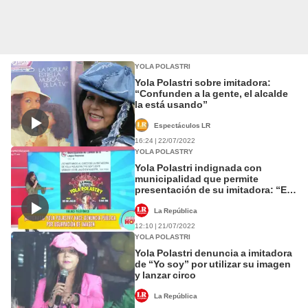
YOLA POLASTRI
Yola Polastri sobre imitadora:
“Confunden a la gente, el alcalde
la está usando”
Espectáculos LR
16:24 | 22/07/2022
YOLA POLASTRY
Yola Polastri indignada con
municipalidad que permite
presentación de su imitadora: “Es
una farsa”
La República
12:10 | 21/07/2022
YOLA POLASTRI
Yola Polastri denuncia a imitadora
de “Yo soy” por utilizar su imagen
y lanzar circo
La República