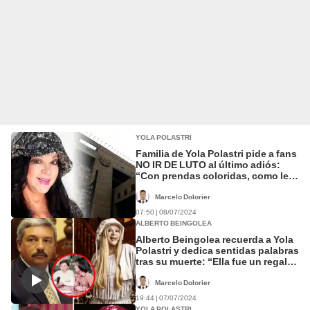
YOLA POLASTRI
Familia de Yola Polastri pide a fans
NO IR DE LUTO al último adiós:
“Con prendas coloridas, como le
gustaba”
Marcelo Dolorier
07:50 | 08/07/2024
ALBERTO BEINGOLEA
Alberto Beingolea recuerda a Yola
Polastri y dedica sentidas palabras
tras su muerte: “Ella fue un regalo
del cielo”
Marcelo Dolorier
19:44 | 07/07/2024
YOLA POLASTRI