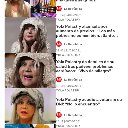
La República
15:14 | 24/02/2022
YOLA POLASTRY
Yola Polastry alarmada por
aumento de precios: “Los más
pobres no comen bien. ¡Santo
Dios!”
La República
21:43 | 11/08/2021
YOLA POLASTRY
Yola Polastry da detalles de su
salud tras padecer problemas
cardíacos: “Vivo de milagro”
La República
18:19 | 04/07/2021
YOLA POLASTRI
Yola Polastry acudió a votar sin su
DNI: “No lo encuentro”
La República
18:11 | 06/06/2021
YOLA POLASTRY