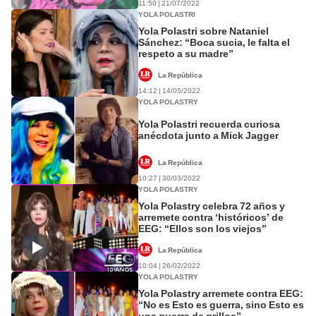
11:50 | 21/07/2022
YOLA POLASTRI
Yola Polastri sobre Nataniel
Sánchez: “Boca sucia, le falta el
respeto a su madre”
La República
14:12 | 14/05/2022
YOLA POLASTRY
Yola Polastri recuerda curiosa
anécdota junto a Mick Jagger
La República
10:27 | 30/03/2022
YOLA POLASTRY
Yola Polastry celebra 72 años y
arremete contra ‘históricos’ de
EEG: “Ellos son los viejos”
La República
10:04 | 26/02/2022
YOLA POLASTRY
Yola Polastry arremete contra EEG:
“No es Esto es guerra, sino Esto es
una guerra de grillos”