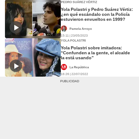
PEDRO SUÁREZ VÉRTIZ
Yola Polastri y Pedro Suárez Vértiz:
¿en qué escándalo con la Policía
estuvieron envueltos en 1999?
Pamela Arroyo
15:11 | 23/05/2023
YOLA POLASTRI
Yola Polastri sobre imitadora:
“Confunden a la gente, el alcalde
la está usando”
La República
16:26 | 22/07/2022