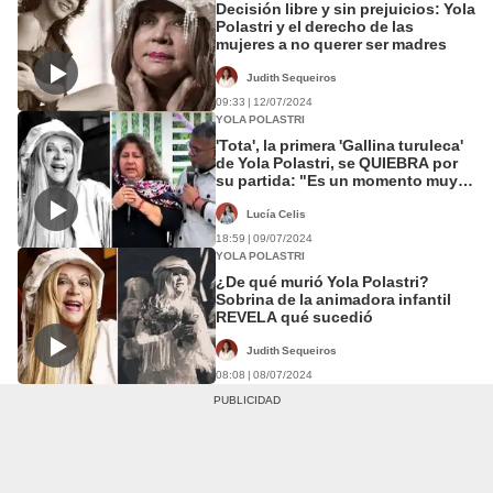
Decisión libre y sin prejuicios: Yola
Polastri y el derecho de las
mujeres a no querer ser madres
Judith Sequeiros
09:33 | 12/07/2024
YOLA POLASTRI
'Tota', la primera 'Gallina turuleca'
de Yola Polastri, se QUIEBRA por
su partida: "Es un momento muy
triste"
Lucía Celis
18:59 | 09/07/2024
YOLA POLASTRI
¿De qué murió Yola Polastri?
Sobrina de la animadora infantil
REVELA qué sucedió
Judith Sequeiros
08:08 | 08/07/2024