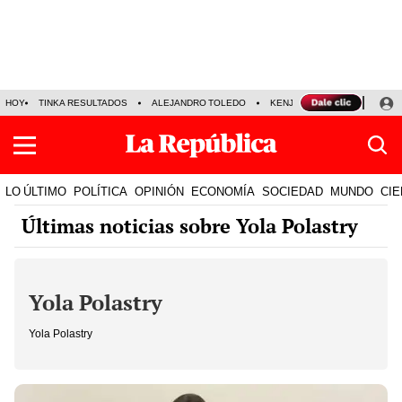
HOY
TINKA RESULTADOS
ALEJANDRO TOLEDO
KENJI FUJIMORI
PRECIO
LO ÚLTIMO
POLÍTICA
OPINIÓN
ECONOMÍA
SOCIEDAD
MUNDO
CIE
Últimas noticias sobre Yola Polastry
Yola Polastry
Yola Polastry