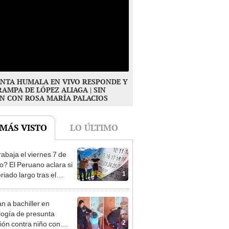
NTA HUMALA EN VIVO RESPONDE Y
RAMPA DE LÓPEZ ALIAGA | SIN
N CON ROSA MARÍA PALACIOS
 MÁS VISTO
LO ÚLTIMO
rabaja el viernes 7 de
o? El Peruano aclara si
1
riado largo tras el
nso del 6 de agosto
n a bachiller en
logía de presunta
2
ión contra niño con