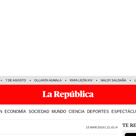
7 DE AGOSTO
OLLANTA HUMALA
PAPA LEÓN XIV
NALDY SALDAÑA
N
ECONOMÍA
SOCIEDAD
MUNDO
CIENCIA
DEPORTES
ESPECTÁCU
TE R
15 Mar 2024 | 11:41 h