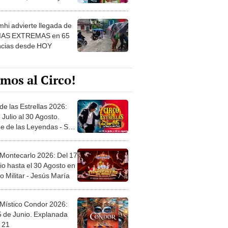
 ver
hi advierte llegada de
IAS EXTREMAS en 65
ncias desde HOY
mos al Circo!
de las Estrellas 2026:
 Julio al 30 Agosto.
e de las Leyendas - San
l
 Montecarlo 2026: Del 17
io hasta el 30 Agosto en
o Militar - Jesús María
 Místico Condor 2026:
5 de Junio. Explanada
 21