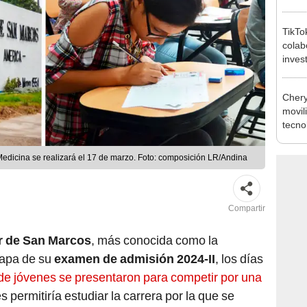
autis
capta
TikTo
colab
inves
dejar
Perú
Chery
movil
tecno
dicina se realizará el 17 de marzo. Foto: composición LR/Andina
Compartir
r de San Marcos
, más conocida como la
etapa de su
examen de admisión 2024-II
, los días
de jóvenes se presentaron para competir por una
s permitiría estudiar la carrera por la que se