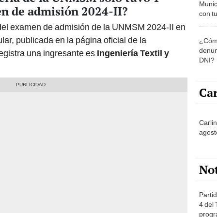
Munic
en de admisión 2024-II?
con tu
miemb
 del examen de admisión de la UNMSM 2024-II en
de oct
r, publicada en la página oficial de la
¿Cómo
la O
denun
registra una ingresante es
Ingeniería Textil y
DNI?
Car
Carli
agost
No
Partid
4 del
progr