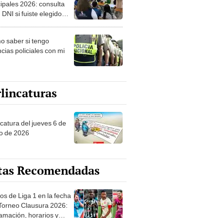
ipales 2026: consulta
 DNI si fuiste elegido
ro de mesa para este 4
ubre en el link oficial de
 saber si tengo
NPE
cias policiales con mi
lincaturas
ncatura del jueves 6 de
o de 2026
tas Recomendadas
os de Liga 1 en la fecha
 Torneo Clausura 2026:
amación, horarios y