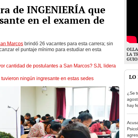
ra de INGENIERÍA que
esante en el examen de
I
San Marcos
brindó 26 vacantes para esta carrera; sin
OLLA
canzar el puntaje mínimo para estudiar en esta
LA T
GUIO
yor cantidad de postulantes a San Marcos? SJL lidera
LO
tuvieron ningún ingresante en estas sedes
¿Se t
agost
hay fe
desca
Acusa
Psico
agres