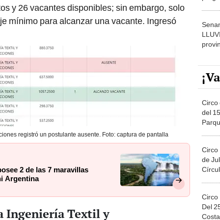
tos y 26 vacantes disponibles; sin embargo, solo
dónde
aje mínimo para alcanzar una vacante. Ingresó
Senam
LLUV
provi
¡Va
Circo 
del 15
Parqu
Migue
ciones registró un postulante ausente. Foto: captura de pantalla
Circo
de Jul
Círcul
osee 2 de las 7 maravillas
i Argentina
Circo
Del 2
a Ingeniería Textil y
Costa