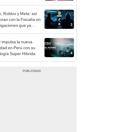
mo en Surco: cámaras
n el hecho
k, Roblox y Meta: así
oran con la Fiscalía en
3
tigaciones que ya
on 785 condenas en
 impulsa la nueva
idad en Perú con su
4
logía Super Híbrida