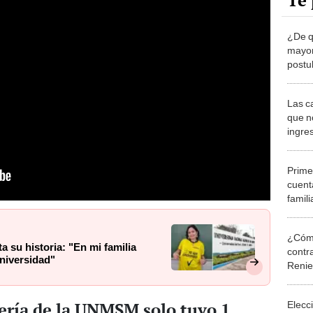
Te 
¿De q
mayor
postu
SJL li
Las c
que n
ingre
Prime
cuenta
famili
ingre
¿Cómo
 su historia: "En mi familia
contra
universidad"
Reni
ería de la UNMSM solo tuvo 1
Elecc