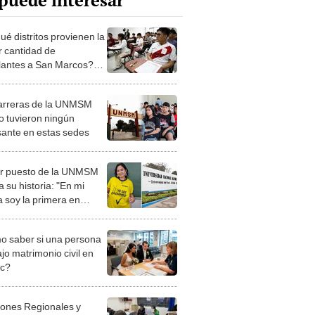
puede interesar
ué distritos provienen la
 cantidad de
lantes a San Marcos?
dera la lista
arreras de la UNMSM
o tuvieron ningún
sante en estas sedes
r puesto de la UNMSM
 su historia: "En mi
a soy la primera en
sar a una universidad"
 saber si una persona
jo matrimonio civil en
ec?
iones Regionales y