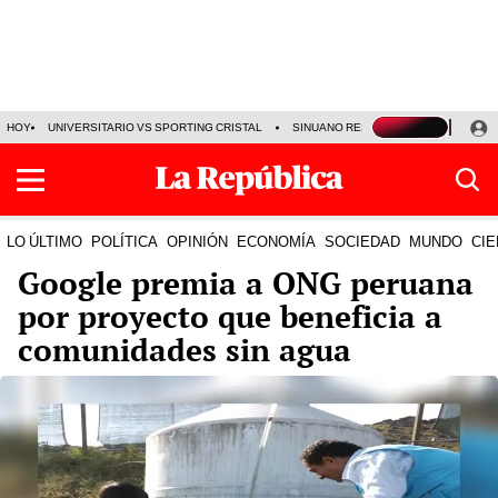
HOY
UNIVERSITARIO VS SPORTING CRISTAL
SINUANO RESULTADOS HOY
CA
LO ÚLTIMO
POLÍTICA
OPINIÓN
ECONOMÍA
SOCIEDAD
MUNDO
CIE
Google premia a ONG peruana
por proyecto que beneficia a
comunidades sin agua