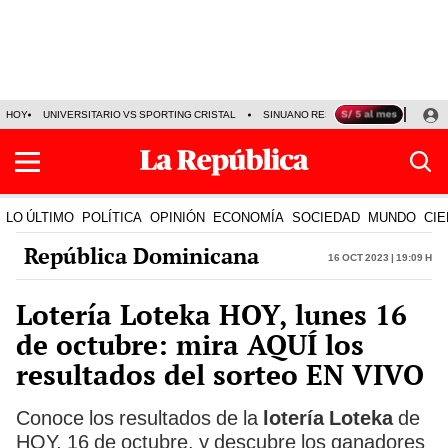
HOY
UNIVERSITARIO VS SPORTING CRISTAL
SINUANO RESULTADOS HOY
CA
LO ÚLTIMO
POLÍTICA
OPINIÓN
ECONOMÍA
SOCIEDAD
MUNDO
CIE
República Dominicana
16 Oct 2023 | 19:09 h
Lotería Loteka HOY, lunes 16
de octubre: mira AQUÍ los
resultados del sorteo EN VIVO
Conoce los resultados de la
lotería Loteka
de
HOY, 16 de octubre, y descubre los ganadores