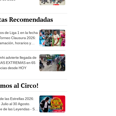
tas Recomendadas
os de Liga 1 en la fecha
 Torneo Clausura 2026:
amación, horarios y
 ver
hi advierte llegada de
IAS EXTREMAS en 65
ncias desde HOY
mos al Circo!
de las Estrellas 2026:
 Julio al 30 Agosto.
e de las Leyendas - San
l