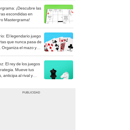
rgrama: ¡Descubre las
ras escondidas en
ro Mastergrama!
rio: El legendario juego
rtas que nunca pasa de
 Organiza el mazo y
stra tu habilidad.
z: El rey de los juegos
trategia. Mueve tus
, anticipa al rival y
gue el jaque mate.