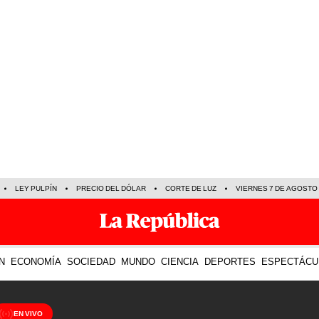
LEY PULPÍN
PRECIO DEL DÓLAR
CORTE DE LUZ
VIERNES 7 DE AGOSTO
N
ECONOMÍA
SOCIEDAD
MUNDO
CIENCIA
DEPORTES
ESPECTÁCU
EN VIVO