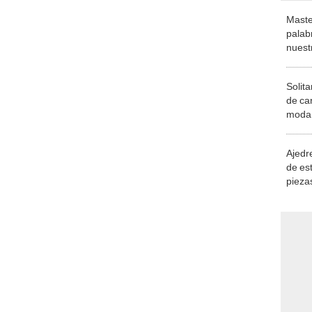
Maste
palab
nuest
Solita
de ca
moda.
demue
Ajedre
de es
piezas
consi