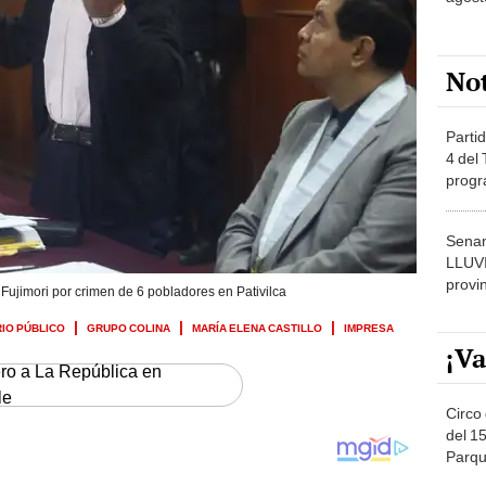
No
Partid
4 del
progr
dónde
Senam
LLUV
provi
 Fujimori por crimen de 6 pobladores en Pativilca
RIO PÚBLICO
GRUPO COLINA
MARÍA ELENA CASTILLO
IMPRESA
¡Va
ero a La República en
le
Circo 
del 15
Parqu
Migue