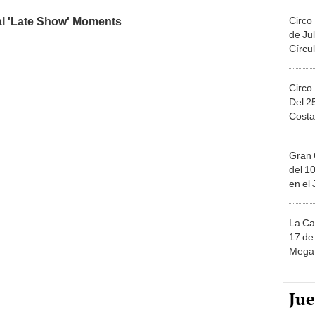
Circo
de Jul
Círcul
Circo
Del 2
Costa
Gran 
del 10
en el
La Ca
17 de 
Mega 
Ju