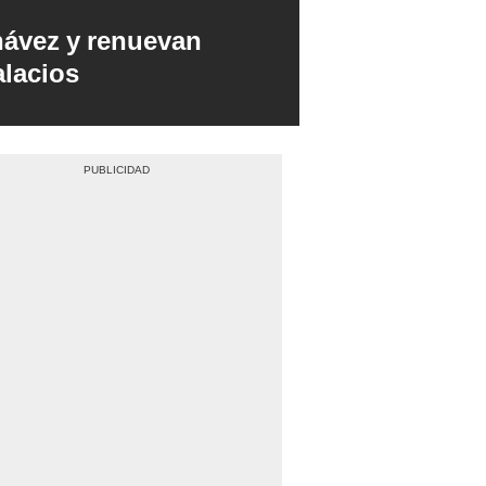
hávez y renuevan
alacios