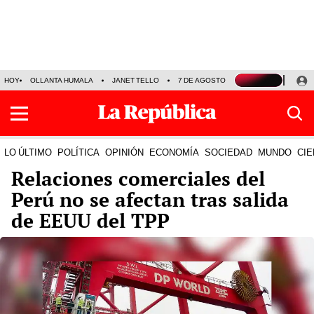
HOY
OLLANTA HUMALA
JANET TELLO
7 DE AGOSTO
TINKA RESULTADOS
LO ÚLTIMO
POLÍTICA
OPINIÓN
ECONOMÍA
SOCIEDAD
MUNDO
CIE
Relaciones comerciales del
Perú no se afectan tras salida
de EEUU del TPP