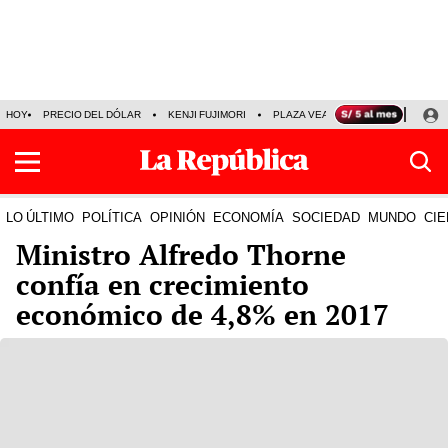
HOY
PRECIO DEL DÓLAR
KENJI FUJIMORI
PLAZA VEA
FERIADOS
KE
LO ÚLTIMO
POLÍTICA
OPINIÓN
ECONOMÍA
SOCIEDAD
MUNDO
CIE
Ministro Alfredo Thorne
confía en crecimiento
económico de 4,8% en 2017