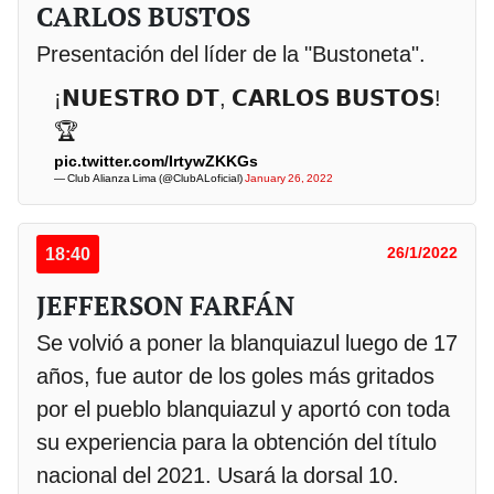
CARLOS BUSTOS
Presentación del líder de la "Bustoneta".
¡𝗡𝗨𝗘𝗦𝗧𝗥𝗢 𝗗𝗧, 𝗖𝗔𝗥𝗟𝗢𝗦 𝗕𝗨𝗦𝗧𝗢𝗦!
🏆
pic.twitter.com/IrtywZKKGs
— Club Alianza Lima (@ClubALoficial)
January 26, 2022
18:40
26/1/2022
JEFFERSON FARFÁN
Se volvió a poner la blanquiazul luego de 17
años, fue autor de los goles más gritados
por el pueblo blanquiazul y aportó con toda
su experiencia para la obtención del título
nacional del 2021. Usará la dorsal 10.