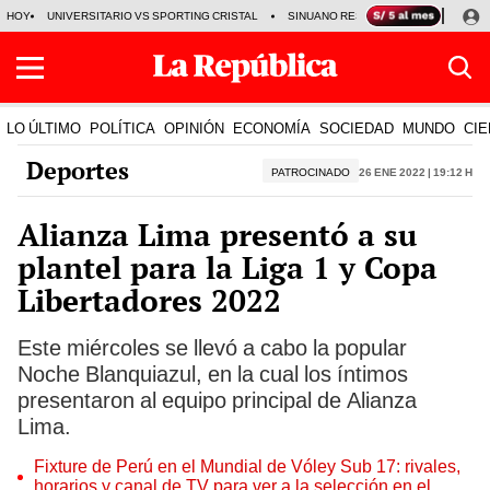
HOY
UNIVERSITARIO VS SPORTING CRISTAL
SINUANO RESULTADOS HOY
CA
LO ÚLTIMO
POLÍTICA
OPINIÓN
ECONOMÍA
SOCIEDAD
MUNDO
CIE
Deportes
PATROCINADO
26 Ene 2022 | 19:12 h
Alianza Lima presentó a su
plantel para la Liga 1 y Copa
Libertadores 2022
Este miércoles se llevó a cabo la popular
Noche Blanquiazul, en la cual los íntimos
presentaron al equipo principal de Alianza
Lima.
Fixture de Perú en el Mundial de Vóley Sub 17: rivales,
horarios y canal de TV para ver a la selección en el