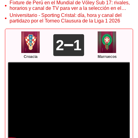
Fixture de Perú en el Mundial de Vóley Sub 17: rivales,
horarios y canal de TV para ver a la selección en el
torneo
Universitario - Sporting Cristal: día, hora y canal del
partidazo por el Torneo Clausura de la Liga 1 2026
2
1
Croacia
Marruecos
Croacia y Marruecos definirán al tercer puesto de la Copa del