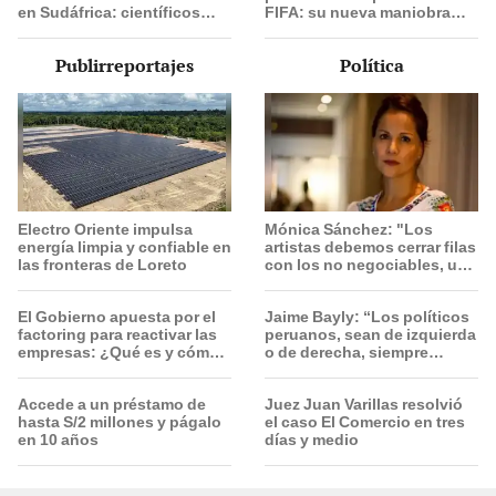
en Sudáfrica: científicos
FIFA: su nueva maniobra
lanzarán una erradicación
tras fracasar con
histórica en 2028
privatización del Mundial
Publirreportajes
Política
Electro Oriente impulsa
Mónica Sánchez: "Los
energía limpia y confiable en
artistas debemos cerrar filas
las fronteras de Loreto
con los no negociables, uno
de ellos es la libertad"
El Gobierno apuesta por el
Jaime Bayly: “Los políticos
factoring para reactivar las
peruanos, sean de izquierda
empresas: ¿Qué es y cómo
o de derecha, siempre
funciona?
encuentran la manera de
decepcionarte”
Accede a un préstamo de
Juez Juan Varillas resolvió
hasta S/2 millones y págalo
el caso El Comercio en tres
en 10 años
días y medio