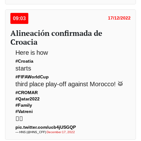
09:03
17/12/2022
Alineación confirmada de
Croacia
Here is how
#Croatia
starts
#FIFAWorldCup
third place play-off against Morocco! 🥁
#CROMAR
#Qatar2022
#Family
#Vatreni
❤️‍🔥
pic.twitter.com/ucb4jUSGQP
— HNS (@HNS_CFF)
December 17, 2022