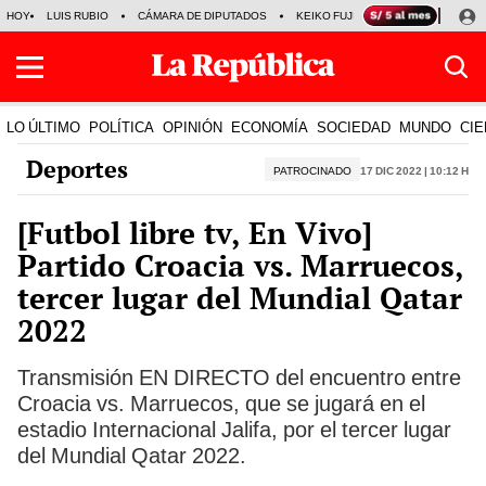
HOY
LUIS RUBIO
CÁMARA DE DIPUTADOS
KEIKO FUJIMORI
LA BELLA LU
LO ÚLTIMO
POLÍTICA
OPINIÓN
ECONOMÍA
SOCIEDAD
MUNDO
CIE
Deportes
PATROCINADO
17 Dic 2022 | 10:12 h
[Futbol libre tv, En Vivo]
Partido Croacia vs. Marruecos,
tercer lugar del Mundial Qatar
2022
Transmisión EN DIRECTO del encuentro entre
Croacia vs. Marruecos, que se jugará en el
estadio Internacional Jalifa, por el tercer lugar
del Mundial Qatar 2022.