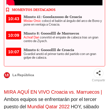
Mundo. Foto: composición LR/AFP
MOMENTOS DESTACADOS
Minuto 41: Gooolazoooo de Croacia
10:43
Mislav Orsic
colocó el balón al ángulo del arco de Bono y
pone en ventaja a Croacia.
Minuto 8: Goooollll de Marruecos
10:09
Achraf Dari
convirtió el empate de cabeza tras un gran
centro de Ziyech.
Minuto 6: Goooollll de Croacia
10:07
Gvardiol anotó el primer tanto del partido con un gran
golpe de cabeza.
La República
Compartir
MIRA AQUÍ EN VIVO Croacia vs. Marruecos |
Ambos equipos se enfrentarán por el tercer
puesto del
Mundial Qatar 2022
HOY, sábado