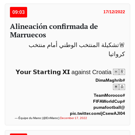
09:03
17/12/2022
Alineación confirmada de
Marruecos
🚨تشكيلة المنتخب الوطني أمام منتخب
كرواتيا
𝗬𝗼𝘂𝗿 𝗦𝘁𝗮𝗿𝘁𝗶𝗻𝗴 𝗫𝗜 against Croatia 🇭🇷
#DimaMaghrib
🇲🇦
#TeamMorocco
#FIFAWorldCup
@pumafootball
pic.twitter.com/jCsewAJl04
— Équipe du Maroc (@EnMaroc)
December 17, 2022