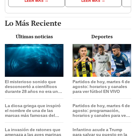
LEER MÁS
LEER MÁS
1978: "Vomita cosas
"Usted es una mujer
alist
malas"
despreciable"
reape
Lo Más Reciente
Últimas noticias
Deportes
El misterioso sonido que
Partidos de hoy, martes 4 de
desconcertó a científicos
agosto: horarios y canales
durante 28 años no era un
para ver fútbol EN VIVO
monstruo marino: la
Antártida tenía la respuesta
La diosa griega que inspiró
Partidos de hoy, martes 4 de
el nombre de una de las
agosto: programación,
marcas más famosas del
horarios y canales para ver
mundo: hoy inauguró su
fútbol EN VIVO
tienda más grande en Perú
La invasión de ratones que
Infantino acude a Trump
amenaza a las aves marinas
para salvar su puesto en la