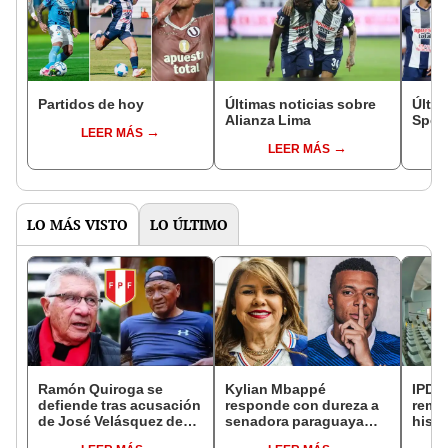
Partidos de hoy
Últimas noticias sobre
Últim
Alianza Lima
Sport
LEER MÁS
LEER MÁS
LO MÁS VISTO
LO ÚLTIMO
Ramón Quiroga se
Kylian Mbappé
IPD a
defiende tras acusación
responde con dureza a
remod
de José Velásquez de
senadora paraguaya
hist
venderse en el Mundial
tras ataques racistas:
del E