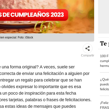
en especial: Foto: iStock
Te 
Compartir
100 F
cumpl
herma
una forma original? A veces, suele ser
por s
rrecta de enviar una felicitación a alguien por
¿Qué 
ntregar un regalo para celebrar que se han
puedo
 olvides expresar lo importante que es esa
felic
alta un poco de inspiración para esta fecha
motiv
res tarjetas, palabras o frases de felicitaciones.
¡Feli
visa estas ideas de mensajes que puedes
FRASE