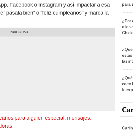
pp, Facebook o Instagram y así impactar a esa
para 
espec
le "pásala bien" o "feliz cumpleaños" y marca la
¿Por 
a las 
Chicl
¿Qué 
estás
las i
comu
¿Qué 
caen 
Inter
y pos
Car
años para alguien especial: mensajes,
adoras
Carli