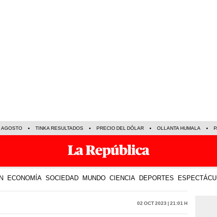
E AGOSTO
TINKA RESULTADOS
PRECIO DEL DÓLAR
OLLANTA HUMALA
P
N
ECONOMÍA
SOCIEDAD
MUNDO
CIENCIA
DEPORTES
ESPECTÁCU
02 Oct 2023 | 21:01 h