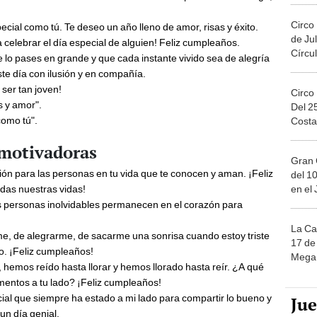
Circo
ial como tú. Te deseo un año lleno de amor, risas y éxito.
de Jul
celebrar el día especial de alguien! Feliz cumpleaños.
Círcul
 lo pases en grande y que cada instante vivido sea de alegría
te día con ilusión y en compañía.
 ser tan joven!
Circo
s y amor".
Del 2
como tú".
Costa
 motivadoras
Gran 
ión para las personas en tu vida que te conocen y aman. ¡Feliz
del 10
en el
odas nuestras vidas!
s personas inolvidables permanecen en el corazón para
La Ca
e, de alegrarme, de sacarme una sonrisa cuando estoy triste
17 de 
o. ¡Feliz cumpleaños!
Mega 
 hemos reído hasta llorar y hemos llorado hasta reír. ¿A qué
entos a tu lado? ¡Feliz cumpleaños!
al que siempre ha estado a mi lado para compartir lo bueno y
Ju
un día genial.