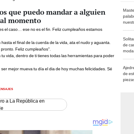
os que puedo mandar a alguien
Maste
palab
mal momento
nuest
 es el caso… ese no es el fin. Feliz cumpleaños estamos
Solita
asta el final de la cuerda de la vida, ata el nudo y aguanta.
de ca
 pronto. Feliz cumpleaños".
moda.
u vida, dentro de ti tienes todas las herramientas para poder
demue
Ajedre
e ser mejor mueva tu día el dia de hoy muchas felicidades. Sé
de es
piezas
consi
ENSAJES
ero a La República en
le