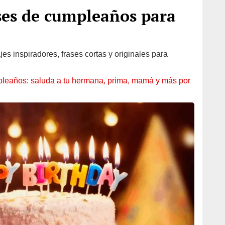
ses de cumpleaños para
es inspiradores, frases cortas y originales para
leaños: saluda a tu hermana, prima, mamá y más por