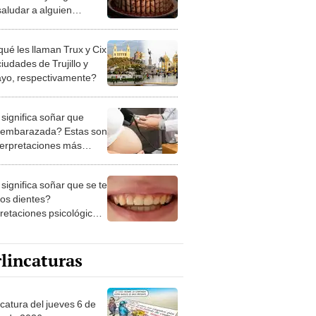
saludar a alguien
ial
qué les llaman Trux y Cix
ciudades de Trujillo y
ayo, respectivamente?
significa soñar que
 embarazada? Estas son
nterpretaciones más
nes
significa soñar que se te
los dientes?
pretaciones psicológicas
ibles explicaciones
lincaturas
ncatura del jueves 6 de