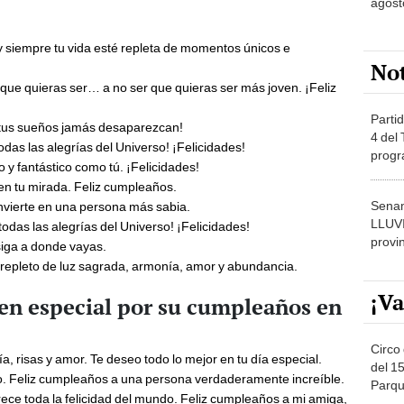
agost
 siempre tu vida esté repleta de momentos únicos e
No
que quieras ser… a no ser que quieras ser más joven. ¡Feliz
Partid
e tus sueños jamás desaparezcan!
4 del
odas las alegrías del Universo! ¡Felicidades!
progr
y fantástico como tú. ¡Felicidades!
dónde
en tu mirada. Feliz cumpleaños.
Senam
nvierte en una persona más sabia.
LLUV
todas las alegrías del Universo! ¡Felicidades!
provi
 siga a donde vayas.
repleto de luz sagrada, armonía, amor y abundancia.
¡Va
ien especial por su cumpleaños en
Circo 
a, risas y amor. Te deseo todo lo mejor en tu día especial.
del 15
o. Feliz cumpleaños a una persona verdaderamente increíble.
Parqu
ce toda la felicidad del mundo. Feliz cumpleaños a mi amiga,
Migue