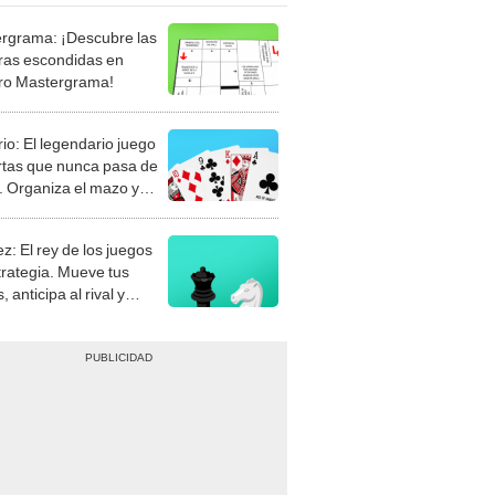
rgrama: ¡Descubre las
ras escondidas en
ro Mastergrama!
rio: El legendario juego
rtas que nunca pasa de
 Organiza el mazo y
stra tu habilidad.
z: El rey de los juegos
trategia. Mueve tus
, anticipa al rival y
gue el jaque mate.