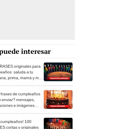
puede interesar
RASES originales para
eaños: saluda a tu
na, prima, mamá y más
u onomástico
frases de cumpleaños
 enviar? mensajes,
itaciones e imágenes
adoras
z cumpleaños! 100
S cortas y originales