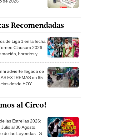
o de 2026
tas Recomendadas
os de Liga 1 en la fecha
 Torneo Clausura 2026:
amación, horarios y
 ver
hi advierte llegada de
IAS EXTREMAS en 65
ncias desde HOY
mos al Circo!
de las Estrellas 2026:
 Julio al 30 Agosto.
e de las Leyendas - San
l