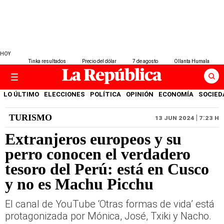
HOY
Tinka resultados
Precio del dólar
7 de agosto
Ollanta Humala
LO ÚLTIMO
ELECCIONES
POLÍTICA
OPINIÓN
ECONOMÍA
SOCIED
TURISMO
13 JUN 2024 | 7:23 H
Extranjeros europeos y su
perro conocen el verdadero
tesoro del Perú: está en Cusco
y no es Machu Picchu
El canal de YouTube ‘Otras formas de vida’ está
protagonizada por Mónica, José, Txiki y Nacho.