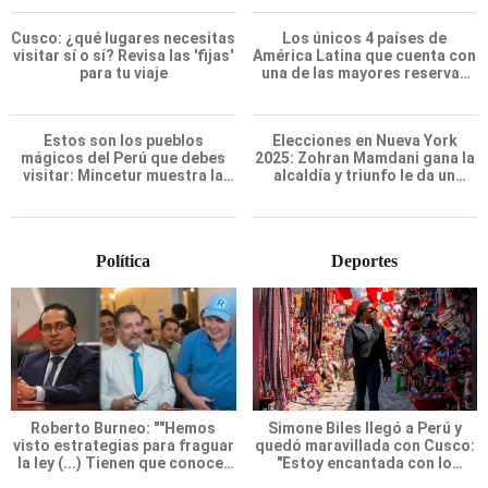
LO MÁS RECIENTE
Turismo
Estados Unidos
Este destino peruano es
¿Sabías que el oro de
considerado el más hermoso
Atahualpa no está en Perú? El
de Sudamérica, pero pocas
país de Latinoamérica donde
personas lo visitan: supera a
ocultan el tesoro deseado por
Machu Picchu y lo llaman la
españoles
'Cuna de Oro'
Cusco: ¿qué lugares necesitas
Los únicos 4 países de
visitar sí o sí? Revisa las 'fijas'
América Latina que cuenta con
para tu viaje
una de las mayores reservas
de agua de la Tierra
Estos son los pueblos
Elecciones en Nueva York
mágicos del Perú que debes
2025: Zohran Mamdani gana la
visitar: Mincetur muestra la
alcaldía y triunfo le da un
lista para conocerlos
fuerte golpe a la era Trump