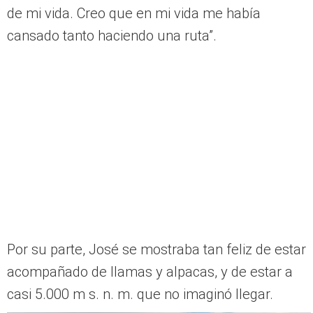
No es Machu Picchu: estos son los 5 lugares
imperdibles en tu visita a Cusco
Las reacciones de ‘Otras formas de vida’,
ante tan majestuoso paisaje
Mónica, agotada, pero agradecida por tan
hermoso paisaje que observaba, exclamó: “Este
(en referencia a una laguna) es tan bonito que
compensa que esté siendo el día más cansado
de mi vida. Creo que en mi vida me había
cansado tanto haciendo una ruta”.