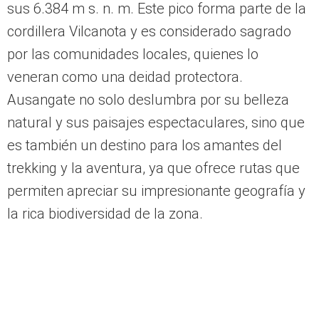
El verdadero tesoro del Perú, según
‘Otras formas de vida’
De acuerdo con la familia ‘Otras formas de vida’,
un lugar que no es visitado por muchos turistas
es el
Ausangate o Auzangate
, el montañoso
nevado más alto del Cusco que se impone con
sus 6.384 m s. n. m. Este pico forma parte de la
cordillera Vilcanota y es considerado sagrado
por las comunidades locales, quienes lo
veneran como una deidad protectora.
Ausangate no solo deslumbra por su belleza
natural y sus paisajes espectaculares, sino que