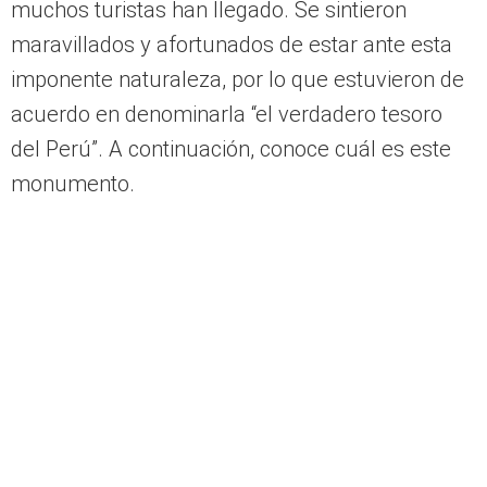
Desde octubre de 2022, esta familia petlover
decidió recorrer todo Sudamérica; en este
sentido, tuvo que adaptar su furgoneta, llamada
Croqueta, en un espacio para poder convivir
durante toda su aventura. En su parada a
Cusco, visitaron la ciudad, la Montaña de Siete
Colores y más; sin embargo, fueron más allá y
se adentraron a lugares de esta región que no
muchos turistas han llegado. Se sintieron
maravillados y afortunados de estar ante esta
imponente naturaleza, por lo que estuvieron de
acuerdo en denominarla “el verdadero tesoro
del Perú”. A continuación, conoce cuál es este
monumento.