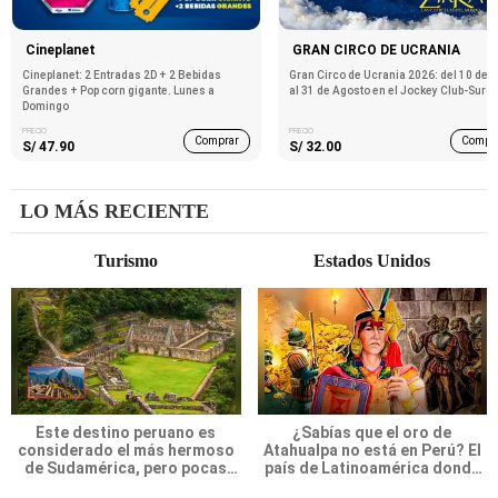
Tallarines verdes peruanos:
Cómo preparar un arroz con po
receta clásica deliciosa (VIDEO)
tradicional riquísimo (VIDEO)
Ofertas
Cineplanet
GRAN CIRCO DE UCRANIA
Cineplanet: 2 Entradas 2D + 2 Bebidas
Gran Circo de Ucrania 2026: del 10 de J
Grandes + Pop corn gigante. Lunes a
al 31 de Agosto en el Jockey Club-Surc
Domingo
PRECIO
PRECIO
Comprar
Compr
S/ 47.90
S/ 32.00