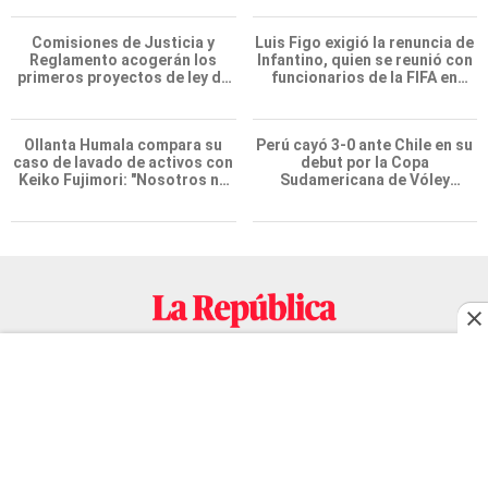
Política
Deportes
Roberto Burneo: ""Hemos
Simone Biles llegó a Perú y
visto estrategias para fraguar
quedó maravillada con Cusco:
la ley (...) Tienen que conocer
"Estoy encantada con lo
toda la lista"
hermoso que es este país"
Comisiones de Justicia y
Luis Figo exigió la renuncia de
Reglamento acogerán los
Infantino, quien se reunió con
primeros proyectos de ley de
funcionarios de la FIFA en
la Cámara de Diputados
Marruecos
Ollanta Humala compara su
Perú cayó 3-0 ante Chile en su
caso de lavado de activos con
debut por la Copa
Keiko Fujimori: "Nosotros no
Sudamericana de Vóley
recibimos, ella sí recibió"
Masculino 2026