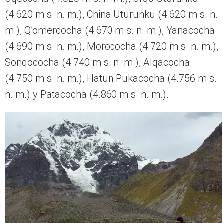
Nacho, el hijo perruno de Mónica y José, en el mirador de la plaza de Cusco. Foto:
Otras formas de vida/Instagram
Esta pareja de europeos, que viaja con sus hijos
de cuatro patas, tuvo el privilegio de descubrir
cuatro lagunas adicionales, que no pensaron
ver. En total, caminaron 18 kilómetros y
conocieron 11 lagunas (entre grandes y
pequeñas): Anqascocha (4.550 m s. n. m.),
Oqecocha (4.620 m s. n. m.), Orqo Uturunku
(4.620 m s. n. m.), China Uturunku (4.620 m s. n.
m.), Q’omercocha (4.670 m s. n. m.), Yanacocha
(4.690 m s. n. m.), Morococha (4.720 m s. n. m.),
Sonqococha (4.740 m s. n. m.), Alqacocha
(4.750 m s. n. m.), Hatun Pukacocha (4.756 m s.