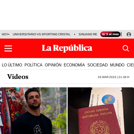
HOY
UNIVERSITARIO VS SPORTING CRISTAL
SINUANO RESULTADOS HOY
CA
LO ÚLTIMO
POLÍTICA
OPINIÓN
ECONOMÍA
SOCIEDAD
MUNDO
CIE
Videos
26 Mar 2022 | 21:48 h