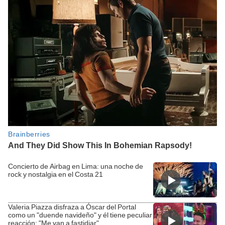
Concierto de Airbag en Lima: una noche de
rock y nostalgia en el Costa 21
Valeria Piazza disfraza a Óscar del Portal
como un "duende navideño" y él tiene peculiar
reacción: "Me van a fastidiar"