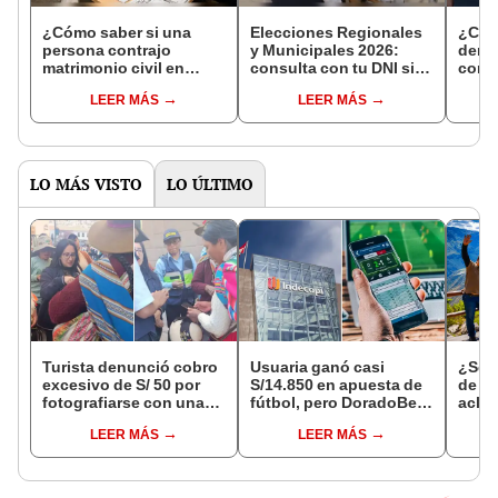
¿Cómo saber si una
Elecciones Regionales
¿Cóm
persona contrajo
y Municipales 2026:
denun
matrimonio civil en
consulta con tu DNI si
con 
Reniec?
fuiste elegido miembro
LEER MÁS
LEER MÁS
de mesa para este 4 de
octubre en el link oficial
de la ONPE
LO MÁS VISTO
LO ÚLTIMO
Turista denunció cobro
Usuaria ganó casi
¿Se t
excesivo de S/ 50 por
S/14.850 en apuesta de
de a
fotografiarse con una
fútbol, pero DoradoBet
aclar
alpaca en Cusco y
se negó a pagar:
largo
LEER MÁS
LEER MÁS
Serenazgo recuperó el
Indecopi multó a la
del 6
dinero
empresa con más de S/
19.000