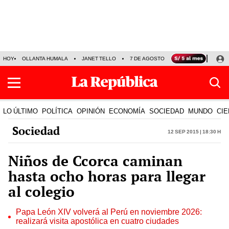
HOY
OLLANTA HUMALA
JANET TELLO
7 DE AGOSTO
TINKA RESULTADOS
LO ÚLTIMO
POLÍTICA
OPINIÓN
ECONOMÍA
SOCIEDAD
MUNDO
CIE
Sociedad
12 Sep 2015 | 18:30 h
Niños de Ccorca caminan
hasta ocho horas para llegar
al colegio
Papa León XIV volverá al Perú en noviembre 2026:
realizará visita apostólica en cuatro ciudades