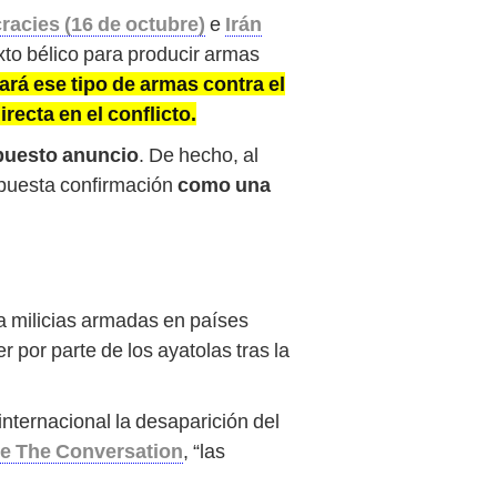
acies (16 de octubre)
e
Irán
xto bélico para producir armas
ará ese tipo de armas contra el
ecta en el conflicto.
puesto anuncio
. De hecho, al
upuesta confirmación
como una
na milicias armadas en países
 por parte de los ayatolas tras la
internacional la desaparición del
de The Conversation
, “las