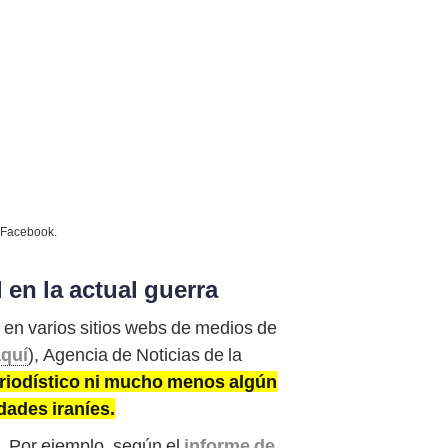
n Facebook.
en la actual guerra
y en varios sitios webs de medios de
aquí
), Agencia de Noticias de la
riodístico ni mucho menos algún
dades iraníes.
. Por ejemplo, según el
informe de