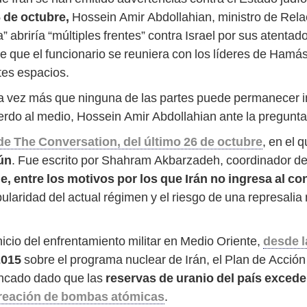
 de octubre,
Hossein Amir Abdollahian, ministro de Rela
ia” abriría “múltiples frentes” contra Israel por sus atenta
 que el funcionario se reuniera con los líderes de Hamás
ntes espacios.
na vez más que ninguna de las partes puede permanecer in
rdo al medio, Hossein Amir Abdollahian ante la pregunta s
de The Conversation, del
último 26 de octubre
, en el 
ún
. Fue escrito por Shahram Akbarzadeh, coordinador de
e, entre los motivos por los que Irán no ingresa al con
ularidad del actual régimen y el riesgo de una represalia m
inicio del enfrentamiento militar en Medio Oriente,
desde l
2015
sobre el programa nuclear de Irán, el Plan de Acció
tancado dado que las
reservas de uranio del país excede
creación de bombas atómicas
.