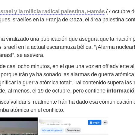
Israel y la milicia radical palestina, Hamás
(7 octubre d
ues israelíes en la Franja de Gaza, el área palestina co
 viralizado una publicación que asegura que la nación pe
s israelí en la actual escaramuza bélica. “¡Alarma nuclea
anas!”, se asevera.
e casi ocho minutos, en el que una voz en off advierte al i
, porque Irán ya ha sonado las alarmas de guerra atómica
ificar la guerra atómica total”. Tal contenido supera la
de, al menos, el 19 de octubre, pero contiene
informació
usca validar si realmente Irán ha dado esa comunicación 
ba atómica en el conflicto.