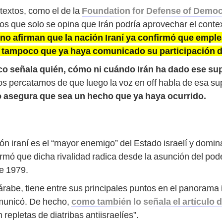
textos, como el de la
Foundation for Defense of Democr
 los que solo se opina que Irán podría aprovechar el conte
 no afirman que la nación Iraní ya confirmó que emple
; tampoco que ya haya comunicado su participación dir
o señala quién, cómo ni cuándo Irán ha dado ese su
os percatamos de que luego la voz en off habla de esa s
no asegura que sea un hecho que ya haya ocurrido.
ción iraní es el “mayor enemigo” del Estado israelí y domi
rmó que dicha rivalidad radica desde la asunción del poder
de 1979.
árabe, tiene entre sus principales puntos en el panorama 
omunicó. De hecho,
como también lo señala el artículo 
 repletas de diatribas antiisraelíes”.