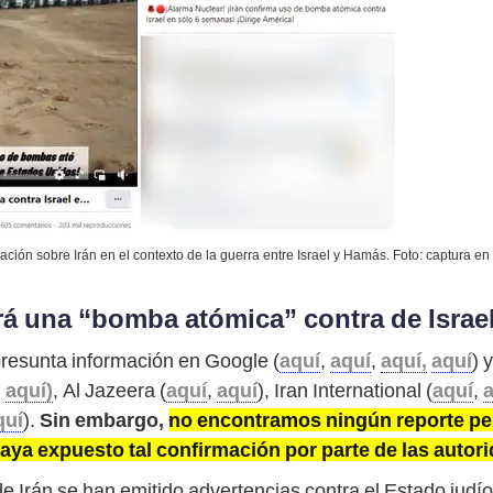
ción sobre Irán en el contexto de la guerra entre Israel y Hamás. Foto: captura e
á una “bomba atómica” contra de Israel 
esunta información en Google (
aquí
,
aquí
,
aquí,
aquí
) 
,
aquí)
, Al Jazeera (
aquí
,
aquí
), Iran International (
aquí
,
quí
).
Sin embargo,
no encontramos ningún reporte pe
aya expuesto tal confirmación por parte de las autori
 Irán se han emitido advertencias contra el Estado judío