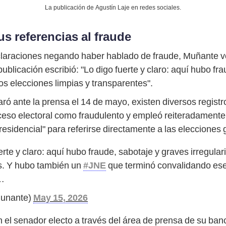
La publicación de Agustín Laje en redes sociales.
s referencias al fraude
claraciones negando haber hablado de fraude, Muñante v
ublicación escribió: "Lo digo fuerte y claro: aquí hubo fr
s elecciones limpias y transparentes".
laró ante la prensa el 14 de mayo, existen diversos registr
roceso electoral como fraudulento y empleó reiteradament
 presidencial" para referirse directamente a las eleccione
uerte y claro: aquí hubo fraude, sabotaje y graves irregul
es. Y hubo también un
#JNE
que terminó convalidando ese 
r…
Munante)
May 15, 2026
el senador electo a través del área de prensa de su banc