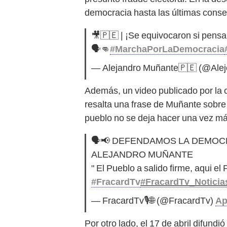
democracia hasta las últimas con
🎥🇵🇪 | ¡Se equivocaron si pens
🗣️👊
#MarchaPorLaDemocracia
— Alejandro Muñante🇵🇪 (@Ale
Además, un video publicado por la 
resalta una frase de Muñante sobre e
pueblo no se deja hacer una vez má
🗣📢 DEFENDAMOS LA DEMOCR
ALEJANDRO MUÑANTE
" El Pueblo a salido firme, aqui el
#FracardTv
#FracardTv_Noticia
— FracardTv🎙🌐 (@FracardTv)
Ap
Por otro lado, el 17 de abril difundi