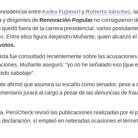
presidencial entre
Keiko Fujimori
y
Roberto Sánchez
, 
 y dirigentes de
Renovación Popular
no consiguieron de
do quedó fuera de la carrera presidencial, varios postulan
. Entre ellos figura Alejandro Muñante, quien alcanzó el 
votos.
sista fue consultado recientemente sobre las acusaciones
raciones, Muñante aseguró: "yo no he señalado eso [que es
bido sabotaje".
te afirmó que asumirá su escaño como senador, pese a co
lamentario jurará al cargo a pesar de las denuncias de fra
a. PerúCheck revisó las publicaciones realizadas por el p
a declaración, sí empleó en reiteradas ocasiones el términ