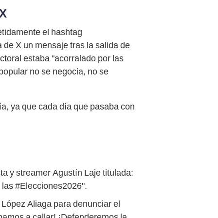
 X
petidamente el hashtag
a de X un mensaje tras la salida de
ctoral estaba "acorralado por las
popular no se negocia, no se
día, ya que cada día que pasaba con
sta y streamer Agustín Laje titulada:
 las #Elecciones2026".
López Aliaga para denunciar el
íbamos a callar! ¡Defenderemos la