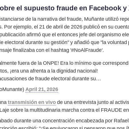
obre el supuesto fraude en Facebook y
stanciarse de la narrativa del fraude, Muñante utilizó re
. Por ejemplo, el 21 de abril de 2026 publicó en su cuent
ublicación afirmó que el entonces jefe del organismo ele
electoral durante su gestión" y añadió que "la voluntad 
ensaje finalizaba con el hashtag '#NoAlFraude'.
inalmente fuera de la ONPE! Era lo mínimo que correspon
tos, ¡era una afrenta a la dignidad nacional!
acusaciones de fraude electoral durante su…
joMunante)
April 21, 2026
 una
transmisión en vivo
de una entrevista junto al activi
Laje sobre la multitudinaria marcha contra el FRAUDE en
rabado durante una concentración encabezada por Rafael 
scripción escribió: "¡Se equivocaron si pensaron que nos 