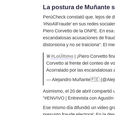
La postura de Muñante s
PerúCheck constató que, lejos de di
'#NoAlFraude' en sus redes sociales
Piero Corvetto de la ONPE. En esa p
escandalosas acusaciones de fraude 
distorsiona y no se traiciona". El m
🚨
#LoÚltimo
| ¡Piero Corvetto f
Corvetto al frente del conteo de vo
Acorralado por las escandalosas 
— Alejandro Muñante🇵🇪 (@Ale
Asimismo, el 20 de abril compartió
"#ENVIVO | Entrevista con Agustín 
Ese mismo día difundió un video g
presunto fraude electoral. En la de