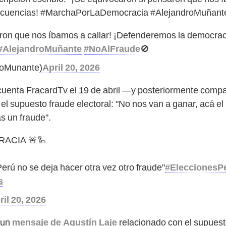
secuencias! #MarchaPorLaDemocracia #AlejandroMuñant
aron que nos íbamos a callar! ¡Defenderemos la democrac
#AlejandroMuñante
#NoAlFraude
🚫
joMunante)
April 20, 2026
cuenta FracardTv el 19 de abril —y posteriormente compa
l supuesto fraude electoral: "No nos van a ganar, acá el 
s un fraude".
ACIA 🚨🦾
 Perú no se deja hacer otra vez otro fraude"
#EleccionesP
s
ril 20, 2026
ó un
mensaje de Agustín Laje
relacionado con el supuest