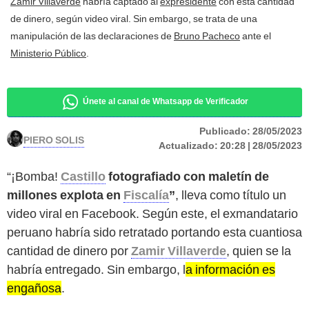
Zamir Villaverde
habría captado al
expresidente
con esta cantidad
de dinero, según video viral. Sin embargo, se trata de una
manipulación de las declaraciones de
Bruno Pacheco
ante el
Ministerio Público
.
Únete al canal de Whatsapp de Verificador
Publicado:
28/05/2023
PIERO SOLIS
Actualizado:
20:28 | 28/05/2023
“¡Bomba!
Castillo
fotografiado con maletín de
millones explota en
Fiscalía
”
, lleva como título un
video viral en Facebook. Según este, el exmandatario
peruano habría sido retratado portando esta cuantiosa
cantidad de dinero por
Zamir Villaverde
, quien se la
habría entregado. Sin embargo, l
a información es
engañosa
.