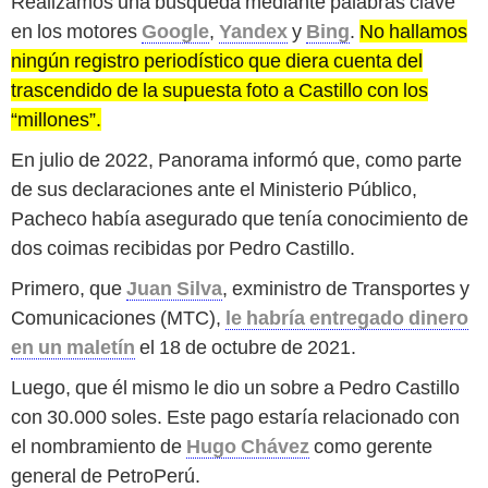
Realizamos una búsqueda mediante palabras clave
en los motores
Google
,
Yandex
y
Bing
.
No hallamos
ningún registro periodístico que diera cuenta del
trascendido de la supuesta foto a Castillo con los
“millones”.
En julio de 2022, Panorama informó que, como parte
de sus declaraciones ante el Ministerio Público,
Pacheco había asegurado que tenía conocimiento de
dos coimas recibidas por Pedro Castillo.
Primero, que
Juan Silva
, exministro de Transportes y
Comunicaciones (MTC),
le habría entregado dinero
en un maletín
el 18 de octubre de 2021.
Luego, que él mismo le dio un sobre a Pedro Castillo
con 30.000 soles. Este pago estaría relacionado con
el nombramiento de
Hugo Chávez
como gerente
general de PetroPerú.