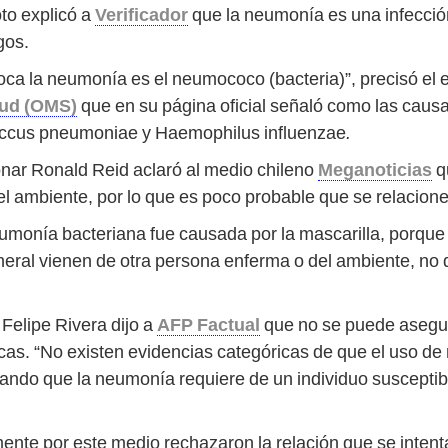
o explicó a
Verificador
que la neumonía es una infecció
gos.
a la neumonía es el neumococo (bacteria)”, precisó el es
lud (OMS)
que en su página oficial señaló como las cau
occus pneumoniae y Haemophilus influenzae
.
nar Ronald Reid aclaró al medio chileno
Meganoticias
qu
el ambiente, por lo que es poco probable que se relacion
neumonía bacteriana fue causada por la mascarilla, porque
neral vienen de otra persona enferma o del ambiente, no 
Felipe Rivera dijo a
AFP Factual
que no se puede asegur
cas. “No existen evidencias categóricas de que el uso de
ndo que la neumonía requiere de un individuo susceptibl
ente por este medio rechazaron la relación que se intent