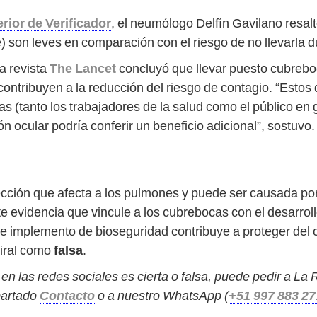
rior de Verificador
, el neumólogo Delfín Gavilano resal
 son leves en comparación con el riesgo de no llevarla d
a revista
The Lancet
concluyó que llevar puesto cubrebo
contribuyen a la reducción del riesgo de contagio. “Estos
s (tanto los trabajadores de la salud como el público en g
ón ocular podría conferir un beneficio adicional”, sostuvo.
cción que afecta a los pulmones y puede ser causada por 
te evidencia que vincule a los cubrebocas con el desarro
ese implemento de bioseguridad contribuye a proteger del
viral como
falsa
.
 en las redes sociales es cierta o falsa, puede pedir a L
apartado
Contacto
o a nuestro WhatsApp (
+51 997 883 27