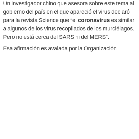
Un investigador chino que asesora sobre este tema al
gobierno del país en el que apareció el virus declaró
para la revista Science que “el
coronavirus
es similar
a algunos de los virus recopilados de los murciélagos.
Pero no está cerca del SARS ni del MERS”.
Esa afirmación es avalada por la Organización
Mundial de la Salud (OMS) que ha manifestado que el
COVID-19
es un 96% idéntico en su genoma al
coronavirus del murciélago. Sin embargo, como
aseveramos en este medio, la OMS reitera que
“todavía no se ha confirmado el origen animal del
nuevo coronavirus”
.