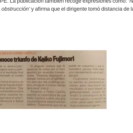
ONPE. La publicación también recoge expresiones como:
‘N
 obstrucción’
y afirma que el dirigente tomó distancia de