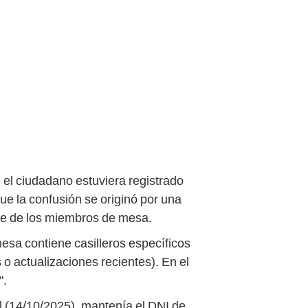
e el ciudadano estuviera registrado
ue la confusión se originó por una
rte de los miembros de mesa.
mesa contiene casilleros específicos
o actualizaciones recientes). En el
".
al (14/10/2025), mantenía el DNI de